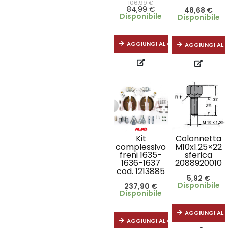
106,99
€
84,99
€
48,68
€
Disponibile
Disponibile
AGGIUNGI AL CARRELLO
AGGIUNGI AL 
Kit
Colonnetta
complessivo
M10x1.25×22
freni 1635-
sferica
1636-1637
2088920010
cod. 1213885
5,92
€
Disponibile
237,90
€
Disponibile
AGGIUNGI AL 
AGGIUNGI AL CARRELLO