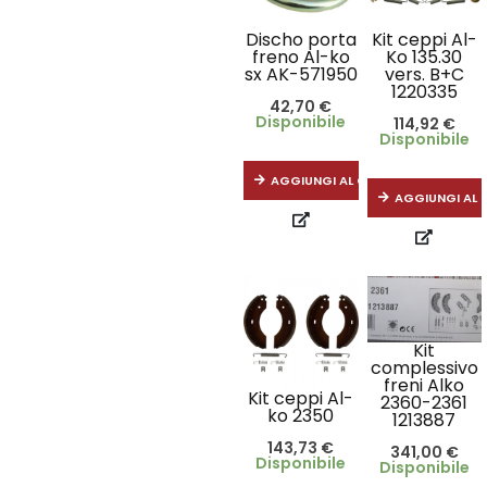
Discho porta
Kit ceppi Al-
freno Al-ko
Ko 135.30
sx AK-571950
vers. B+C
1220335
42,70
€
Disponibile
114,92
€
Disponibile
AGGIUNGI AL CARRELLO
AGGIUNGI AL 
Kit
complessivo
freni Alko
Kit ceppi Al-
2360-2361
ko 2350
1213887
143,73
€
341,00
€
Disponibile
Disponibile