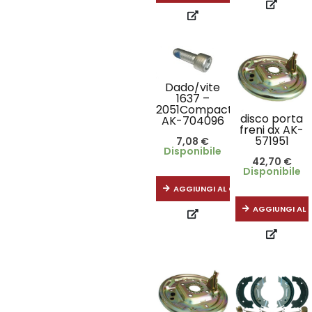
Dado/vite
1637 –
2051Compact
disco porta
AK-704096
freni dx AK-
571951
7,08
€
Disponibile
42,70
€
Disponibile
AGGIUNGI AL CARRELLO
AGGIUNGI AL 