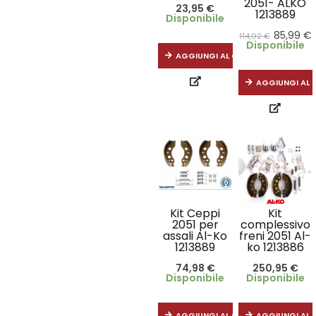
2051- ALKO
23,95
€
1213889
Disponibile
85,99
€
114,92
€
Disponibile
AGGIUNGI AL CARRELLO
AGGIUNGI AL 
Kit Ceppi
Kit
2051 per
complessivo
assali Al-Ko
freni 2051 Al-
1213889
ko 1213886
74,98
€
250,95
€
Disponibile
Disponibile
AGGIUNGI AL CARRELLO
AGGIUNGI AL 