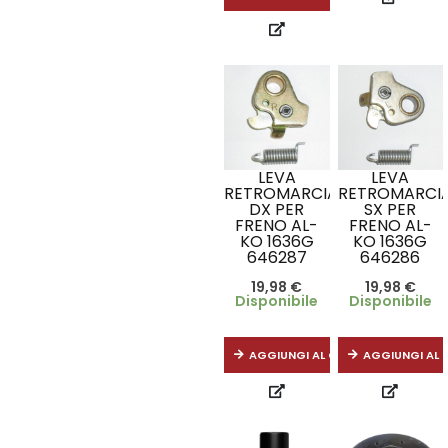
LEVA
LEVA
RETROMARCIA
RETROMARCI
DX PER
SX PER
FRENO AL-
FRENO AL-
KO 1636G
KO 1636G
646287
646286
19,98
€
19,98
€
Disponibile
Disponibile
AGGIUNGI AL CARRELLO
AGGIUNGI AL 