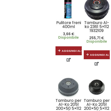
Pulitore freni
Tamburo Al-
400ml
ko 2361 5×112
1932109
3,66
€
Disponibile
255,71
€
Disponibile
AGGIUNGI AL CARRELLO
AGGIUNGI AL 
Tamburo per
Tamburo per
Al-Ko 2051
Al-Ko 2051
200×50 5×112
200×50 5×112