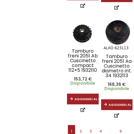
Tamburo
freni 2051 Ab
Tamburo
Cuscinetto
freni 2051 Aa
compact
Cuscinetto
112×5 1932110
diametro int.
34 1932113
153,72
€
Disponibile
168,36
€
Disponibile
AGGIUNGI AL CARRELLO
AGGIUNGI AL 
1
2
3
4
…
6