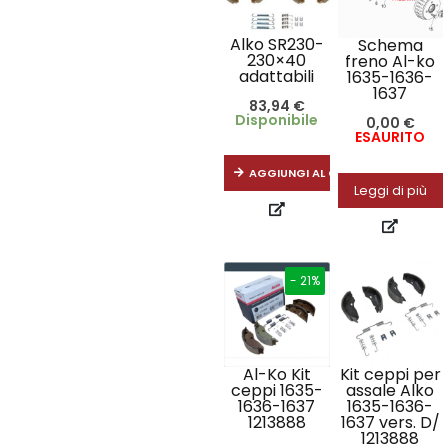
Alko SR230-
Schema
230×40
freno Al-ko
adattabili
1635-1636-
1637
83,94
€
Disponibile
0,00
€
ESAURITO
AGGIUNGI AL CARRELLO
Leggi di più
- 21%
Al-Ko Kit
Kit ceppi per
ceppi 1635-
assale Alko
1636-1637
1635-1636-
1213888
1637 vers. D/
1213888