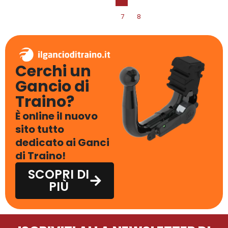
7
8
Cerchi un
Gancio di
Traino?
È online il nuovo
sito tutto
dedicato ai Ganci
di Traino!
SCOPRI DI
PIÙ