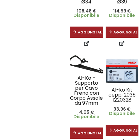
Ø34
Ø39
108,48
€
114,59
€
Disponibile
Disponibile
AGGIUNGI AL CARRELLO
AGGIUNGI AL 
Al-Ko –
Supporto
per Cavo
Al-ko Kit
Freno con
ceppi 2035
Corpo Assale
1220328
da 97mm
93,96
€
4,05
€
Disponibile
Disponibile
AGGIUNGI AL 
AGGIUNGI AL CARRELLO