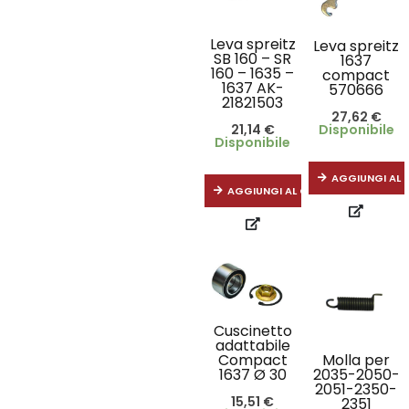
Leva spreitz
Leva spreitz
SB 160 – SR
1637
160 – 1635 –
compact
1637 AK-
570666
21821503
27,62
€
21,14
€
Disponibile
Disponibile
AGGIUNGI AL 
AGGIUNGI AL CARRELLO
Cuscinetto
adattabile
Compact
Molla per
1637 Ø 30
2035-2050-
2051-2350-
15,51
€
2351