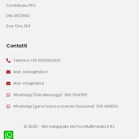
Contributo PFU
DM 391/1992
Ece Onu 104
Contatti
Telefono:+39 0932903610
Mail: ordini@falla.it
Mail: info@falla.it
WhatsApp (Solo Messaggi): 366 1634765
WhatsApp (ganci traino e ricambi Gasolone): 339 1414550
© 2025 -
Sito sviluppato da Yoo Multimedia S.R.L: