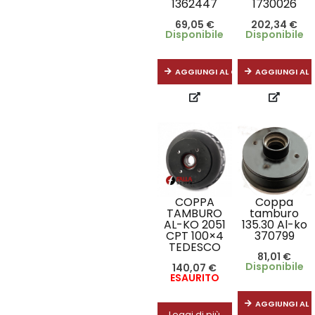
1362447
1730026
69,05
€
202,34
€
Disponibile
Disponibile
AGGIUNGI AL CARRELLO
AGGIUNGI AL 
COPPA
Coppa
TAMBURO
tamburo
AL-KO 2051
135.30 Al-ko
CPT 100×4
370799
TEDESCO
81,01
€
Disponibile
140,07
€
ESAURITO
AGGIUNGI AL 
Leggi di più