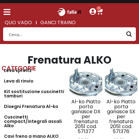
0
QUO VADO
GANCI TRAINO
Frenatura ALKO
CATEGORIE
Leva spreitz
Leva di rinvio
Kit sostituzione cuscinetti
tamburi
Al-ko Piatto
Al-ko Piatto
porta
porta
Disegni Frenatura Al-ko
ganasce DX
ganasce SX
per
per
Cuscinetti
frenatura
frenatura
compact/integrali assali
Alko
2051 cod.
2051 cod.
571377
571376
Cavi freno a mano ALKO