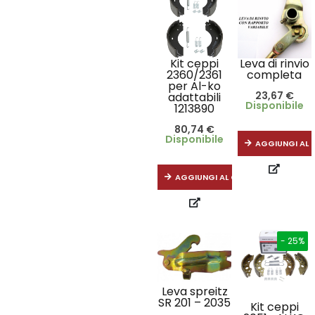
Kit ceppi
Leva di rinvio
2360/2361
completa
per Al-ko
23,67
€
adattabili
Disponibile
1213890
80,74
€
Disponibile
AGGIUNGI AL 
AGGIUNGI AL CARRELLO
- 25%
Leva spreitz
SR 201 – 2035
Kit ceppi