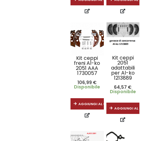
Kit ceppi
Kit ceppi
2051
freni Al-ko
adattabili
2051 AAA
per Al-ko
1730057
1213889
106,99
€
Disponibile
64,57
€
Disponibile
AGGIUNGI AL CARRELLO
AGGIUNGI AL 