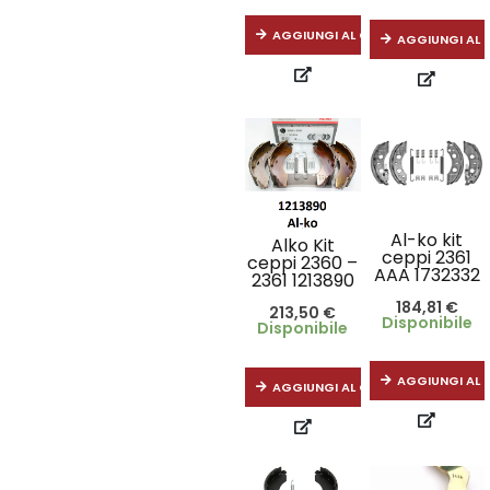
AGGIUNGI AL CARRELLO
AGGIUNGI AL 
Al-ko kit
Alko Kit
ceppi 2361
ceppi 2360 –
AAA 1732332
2361 1213890
184,81
€
213,50
€
Disponibile
Disponibile
AGGIUNGI AL 
AGGIUNGI AL CARRELLO