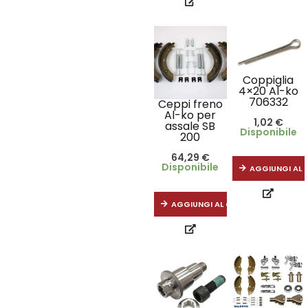
Coppiglia
4×20 Al-ko
706332
Ceppi freno
Al-ko per
1,02
€
assale SB
Disponibile
200
64,29
€
Disponibile
AGGIUNGI AL 
AGGIUNGI AL CARRELLO