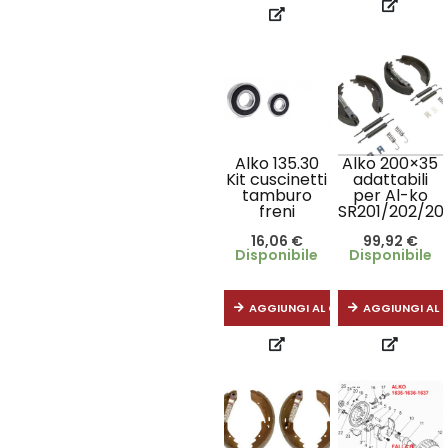
Alko 135.30
Alko 200×35
Kit cuscinetti
adattabili
tamburo
per Al-ko
freni
SR201/202/20
16,06
€
99,92
€
Disponibile
Disponibile
AGGIUNGI AL CARRELLO
AGGIUNGI AL 