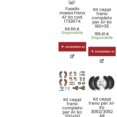
Fusello
Kit ceppi
massa freno
freno
Al-ko cod.
completo
1732674
per Al-ko
160×35
94,50
€
Disponibile
155,61
€
Disponibile
AGGIUNGI AL CARRELLO
AGGIUNGI AL 
Kit ceppi
Kit ceppi
freno per Al-
freno
Ko
completo
3062/3062
per Al-ko
AR
200×50