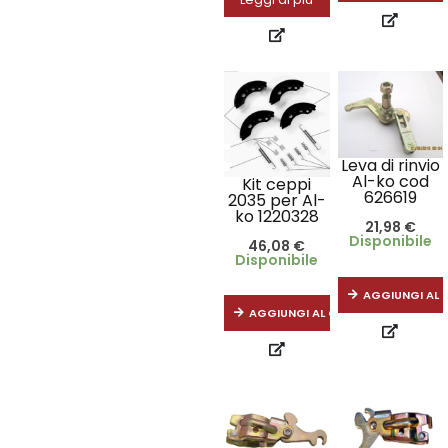
Leva di rinvio
Al-ko cod
Kit ceppi
626619
2035 per Al-
ko 1220328
21,98
€
Disponibile
46,08
€
Disponibile
AGGIUNGI AL 
AGGIUNGI AL CARRELLO