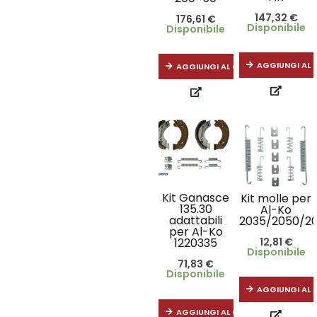
147,32
€
176,61
€
Disponibile
Disponibile
AGGIUNGI AL 
AGGIUNGI AL CARRELLO
Kit Ganasce
Kit molle per
135.30
Al-Ko
adattabili
2035/2050/20
per Al-Ko
12,81
€
1220335
Disponibile
71,83
€
Disponibile
AGGIUNGI AL 
AGGIUNGI AL CARRELLO