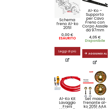
Al-Ko –
Supporto
per Cavo
Schema
Freno con
freno Al-ko
Corpo Assale
2051
da 97mm
0,00
€
4,05
€
ESAURITO
Disponibile
Leggi di più
AGGIUNGI AL 
Al-Ko Kit
Set massa
Lavaggio
frenante al-
Freni
ko 2051 AAA