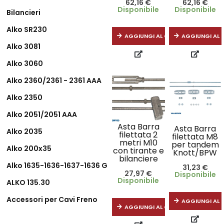
62,16
€
62,16
€
Disponibile
Disponibile
Bilancieri
Alko SR230
AGGIUNGI AL CARRELLO
AGGIUNGI AL 
Alko 3081
Alko 3060
Alko 2360/2361 - 2361 AAA
Alko 2350
Alko 2051/2051 AAA
Asta Barra
Asta Barra
Alko 2035
filettata 2
filettata M8
metri M10
per tandem
Alko 200x35
con tirante e
Knott/BPW
bilanciere
Alko 1635-1636-1637-1636 G
31,23
€
27,97
€
Disponibile
Disponibile
ALKO 135.30
Accessori per Cavi Freno
AGGIUNGI AL 
AGGIUNGI AL CARRELLO