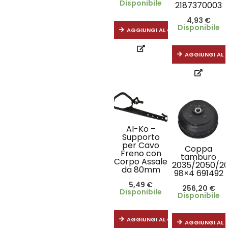
Disponibile
2187370003
4,93
€
Disponibile
AGGIUNGI AL CARRELLO
AGGIUNGI AL 
Al-Ko –
Supporto
per Cavo
Coppa
Freno con
tamburo
Corpo Assale
2035/2050/20
da 80mm
98×4 691492
5,49
€
256,20
€
Disponibile
Disponibile
AGGIUNGI AL CARRELLO
AGGIUNGI AL 