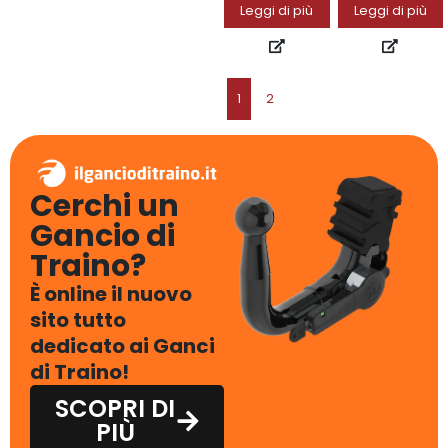
Leggi di più
Leggi di più
1
2
Cerchi un
Gancio di
Traino?
È online il nuovo
sito tutto
dedicato ai Ganci
di Traino!
SCOPRI DI
PIÙ