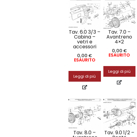
Tav. 6.0 3/3 –
Tav. 7.0 –
Cabina –
Avantreno
vetri e
4×2
accessori
0,00
€
ESAURITO
0,00
€
ESAURITO
Leggi di più
Leggi di più
Tav. 8.0 –
Tav. 9.0 1/2 –