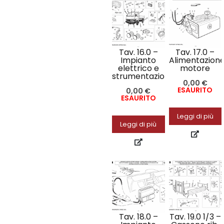
Tav. 16.0 –
Tav. 17.0 –
Impianto
Alimentazion
elettrico e
motore
strumentazione
0,00
€
ESAURITO
0,00
€
ESAURITO
Leggi di più
Leggi di più
Tav. 18.0 –
Tav. 19.0 1/3 –