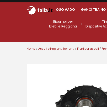
QUO VADO
GANCI TRAINO
Ricambi per
Ti
Ellebi e Reggiana
Dispositivi 
Home
/
Assali e Impianti frenanti
/
Freni per assali
/
Fre