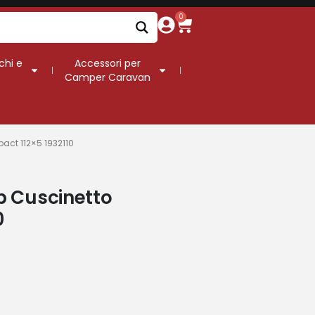
0
chi e
Accessori per
Camper Caravan
act 112×5 1932110
b Cuscinetto
0