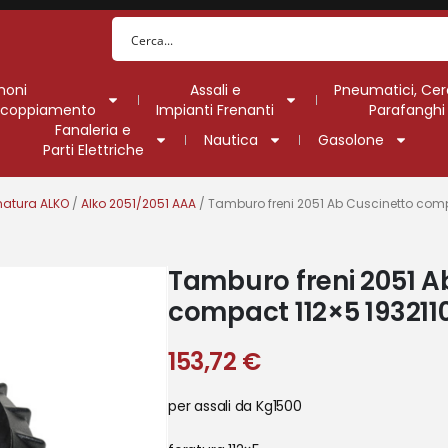
moni
Assali e
Pneumatici, Cer
Accoppiamento
Impianti Frenanti
Parafanghi
Fanaleria e
Nautica
Gasolone
Parti Elettriche
natura ALKO
/
Alko 2051/2051 AAA
/ Tamburo freni 2051 Ab Cuscinetto comp
Tamburo freni 2051 A
compact 112×5 193211
153,72
€
per assali da Kg1500