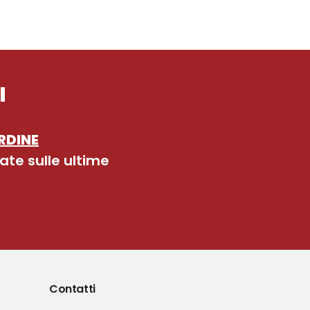
I
RDINE
ate sulle ultime
Contatti