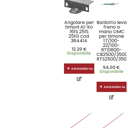
Angolare per
Barilotto leva
timoni Al-Ko
freno a
161S 251S
mano OMC
251G cod.
per timone
364414
17/100-
22/100-
12,20
€
RTS1800-
Disponibile
CB2500/3500
RTS2500/350
54,00
€
AGGIUNGI AL CARRELLO
Disponibile
AGGIUNGI AL 