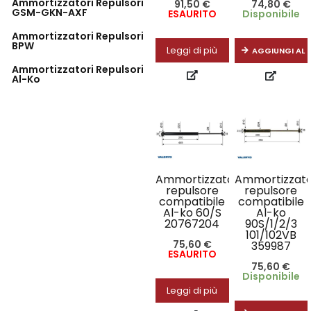
Ammortizzatori Repulsori
91,50
€
74,80
€
GSM-GKN-AXF
ESAURITO
Disponibile
Ammortizzatori Repulsori
BPW
Leggi di più
AGGIUNGI AL 
Ammortizzatori Repulsori
Al-Ko
Ammortizzatore
Ammortizzat
repulsore
repulsore
compatibile
compatibile
Al-ko 60/S
Al-ko
20767204
90S/1/2/3
101/102VB
75,60
€
359987
ESAURITO
75,60
€
Disponibile
Leggi di più