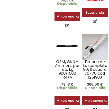
60,39
€
Disponibile
Leggi di più
AGGIUNGI AL CARRELLO
GSM/GKN –
Timone Al-
Ammort. per
ko completo
rep. kg.
90/S quadro
900/1500
70×70 cod.
R4/A
1251903
79,18
€
366,00
€
Disponibile
Disponibile
AGGIUNGI AL CARRELLO
AGGIUNGI AL 