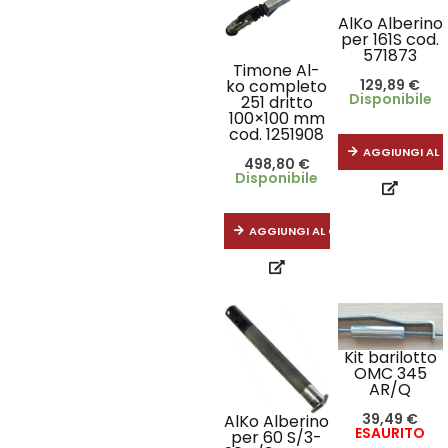
AlKo Alberino
per 161S cod.
571873
Timone Al-
129,89
€
ko completo
Disponibile
251 dritto
100×100 mm
cod. 1251908
AGGIUNGI AL 
498,80
€
Disponibile
AGGIUNGI AL CARRELLO
Kit barilotto
OMC 345
AR/Q
39,49
€
AlKo Alberino
ESAURITO
per 60 S/3-