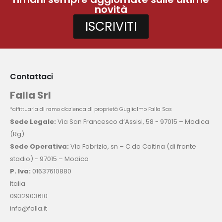
novità
ISCRIVITI
Contattaci
Falla Srl
*affittuaria di ramo d'azienda di proprietà Guglialmo Falla Sas
Sede Legale:
Via San Francesco d’Assisi, 58 - 97015 – Modica
(Rg)
Sede Operativa:
Via Fabrizio, sn – C.da Caitina (di fronte
stadio) - 97015 – Modica
P. Iva:
01637610880
Italia
0932903610
info@falla.it