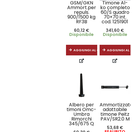
GSM/GKN
Timone Al-
Ammort.per
ko completo
repuls.
60/S quadro
900/1500 kg
70×70 int.
RF3B
cod. 1251901
60,12
€
341,60
€
Disponibile
Disponibile
AGGIUNGI AL CARRELLO
AGGIUNGI AL 
Albero per
Ammortizzat
timoni Omc-
adattabile
Umbra
timone Peitz
Rimorchi
PAV/SR2.0 M
345/675 Q
53,68
€
ESAURITO