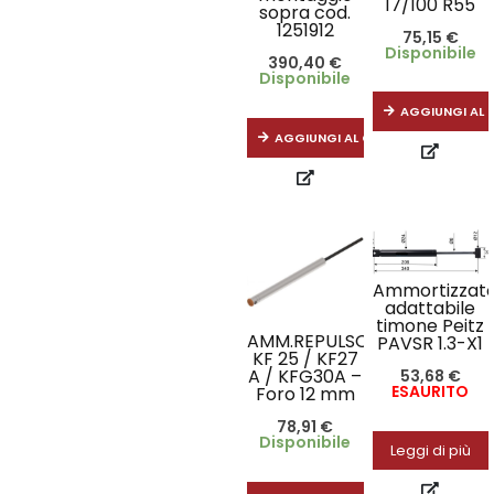
17/100 R55
sopra cod.
1251912
75,15
€
Disponibile
390,40
€
Disponibile
AGGIUNGI AL 
AGGIUNGI AL CARRELLO
Ammortizzat
adattabile
timone Peitz
AMM.REPULSORE
PAVSR 1.3-X1
KF 25 / KF27
A / KFG30A –
53,68
€
ESAURITO
Foro 12 mm
78,91
€
Disponibile
Leggi di più