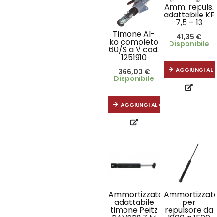
Amm. repuls.
adattabile KF
7,5 – 13
Timone Al-
41,35
€
ko completo
Disponibile
60/S a V cod.
1251910
AGGIUNGI AL 
366,00
€
Disponibile
AGGIUNGI AL CARRELLO
Ammortizzatore
Ammortizzat
adattabile
per
timone Peitz
repulsore da