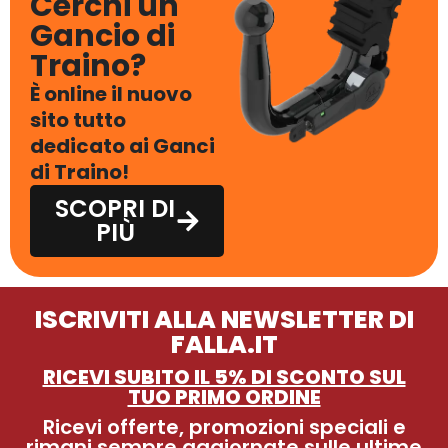
Cerchi un
Gancio di
Traino?
È online il nuovo
sito tutto
dedicato ai Ganci
di Traino!
SCOPRI DI
PIÙ
ISCRIVITI ALLA NEWSLETTER DI
FALLA.IT
RICEVI SUBITO IL 5% DI SCONTO SUL
TUO PRIMO ORDINE
Ricevi offerte, promozioni speciali e
rimani sempre aggiornate sulle ultime