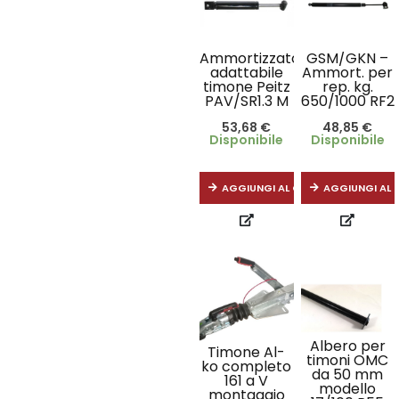
Ammortizzatore
GSM/GKN –
adattabile
Ammort. per
timone Peitz
rep. kg.
PAV/SR1.3 M
650/1000 RF2
53,68
€
48,85
€
Disponibile
Disponibile
AGGIUNGI AL CARRELLO
AGGIUNGI AL 
Albero per
Timone Al-
timoni OMC
ko completo
da 50 mm
161 a V
modello
montaggio