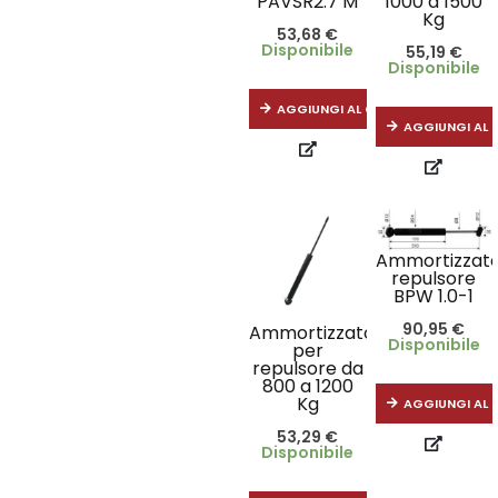
PAVSR2.7 M
1000 a 1500
Kg
53,68
€
Disponibile
55,19
€
Disponibile
AGGIUNGI AL CARRELLO
AGGIUNGI AL 
Ammortizzat
repulsore
BPW 1.0-1
90,95
€
Ammortizzatore
Disponibile
per
repulsore da
800 a 1200
Kg
AGGIUNGI AL 
53,29
€
Disponibile