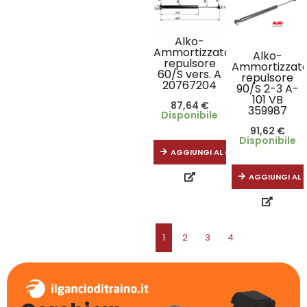
Alko-
Ammortizzatore
Alko-
repulsore
Ammortizzat
60/S vers. A
repulsore
20767204
90/S 2-3 A-
101 VB
87,64
€
359987
Disponibile
91,62
€
Disponibile
AGGIUNGI AL CARRELLO
AGGIUNGI AL 
1
2
3
4