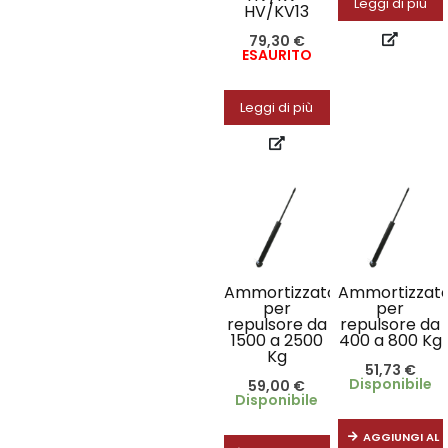
Leggi di più
HV/KV13
79,30
€
ESAURITO
Leggi di più
Ammortizzatore
Ammortizzat
per
per
repulsore da
repulsore da
1500 a 2500
400 a 800 Kg
Kg
51,73
€
Disponibile
59,00
€
Disponibile
AGGIUNGI AL 