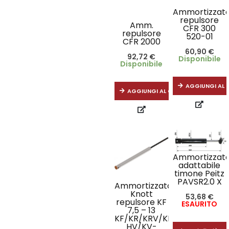
Ammortizzat
repulsore
Amm.
CFR 300
repulsore
520-01
CFR 2000
60,90
€
92,72
€
Disponibile
Disponibile
AGGIUNGI AL 
AGGIUNGI AL CARRELLO
Ammortizzat
adattabile
timone Peitz
PAVSR2.0 X
Ammortizzatore
Knott
53,68
€
repulsore KF
ESAURITO
7,5 – 13
KF/KR/KRV/KR-
HV/KV-