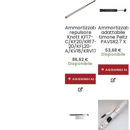
Ammortizzatore
Ammortizzat
repulsore
adattabile
Knott KF17-
timone Peitz
C/KF20/KR17-
PAVSR2.7 X
20/KFL20-
53,68
€
A/KV18/KRV17
Disponibile
86,62
€
Disponibile
AGGIUNGI AL 
AGGIUNGI AL CARRELLO