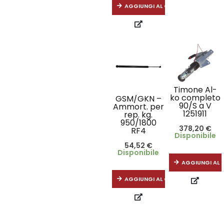
AGGIUNGI AL CARRELLO
Timone Al-
ko completo
GSM/GKN –
90/S a V
Ammort. per
1251911
rep. kg.
950/1800
378,20
€
RF4
Disponibile
54,52
€
Disponibile
AGGIUNGI AL 
AGGIUNGI AL CARRELLO