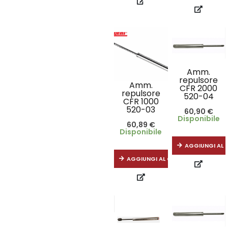
Amm.
repulsore
Amm.
CFR 2000
repulsore
520-04
CFR 1000
520-03
60,90
€
Disponibile
60,89
€
Disponibile
AGGIUNGI AL 
AGGIUNGI AL CARRELLO