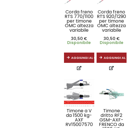
Corda freno
Corda freno
RTS 770/1100
RTS 920/1290
per timone
per timone
OMC altezza
OMC altezza
variabile
variabile
30,50
€
30,50
€
Disponibile
Disponibile
AGGIUNGI AL CARRELLO
AGGIUNGI AL 
Timone a V
Timone
da 1500 kg-
dritto RF2
AXF
GSM-AXF-
RV15007570
FRENCO da