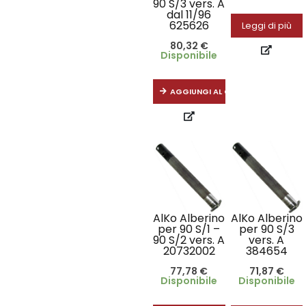
90 S/3 vers. A
dal 11/96
625626
Leggi di più
80,32
€
Disponibile
AGGIUNGI AL CARRELLO
AlKo Alberino
AlKo Alberino
per 90 S/1 –
per 90 S/3
90 S/2 vers. A
vers. A
20732002
384654
77,78
€
71,87
€
Disponibile
Disponibile