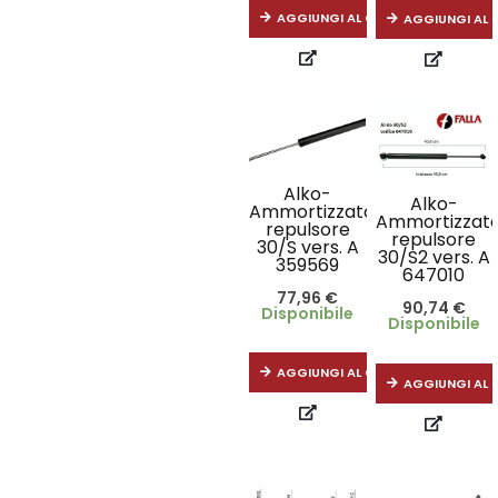
AGGIUNGI AL CARRELLO
AGGIUNGI AL 
Alko-
Alko-
Ammortizzatore
Ammortizzat
repulsore
repulsore
30/S vers. A
30/S2 vers. A
359569
647010
77,96
€
90,74
€
Disponibile
Disponibile
AGGIUNGI AL CARRELLO
AGGIUNGI AL 