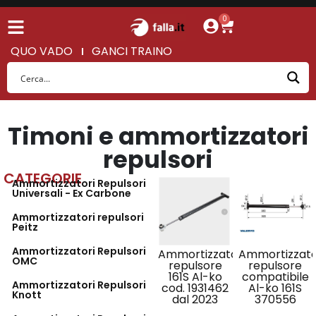
0
QUO VADO
GANCI TRAINO
Timoni e ammortizzatori
repulsori
CATEGORIE
Ammortizzatori Repulsori
Universali - Ex Carbone
Ammortizzatori repulsori
Peitz
Ammortizzatori Repulsori
Ammortizzatore
Ammortizzat
OMC
repulsore
repulsore
161S Al-ko
compatibile
Ammortizzatori Repulsori
cod. 1931462
Al-ko 161S
Knott
dal 2023
370556