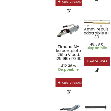
AGGIUNGI AL CARRELLO
Amm. repuls.
adattabile KF
30
48,38
€
Timone Al-
Disponibile
ko completo
251 a V cod.
1251916/1731104
AGGIUNGI AL 
412,36
€
Disponibile
AGGIUNGI AL CARRELLO