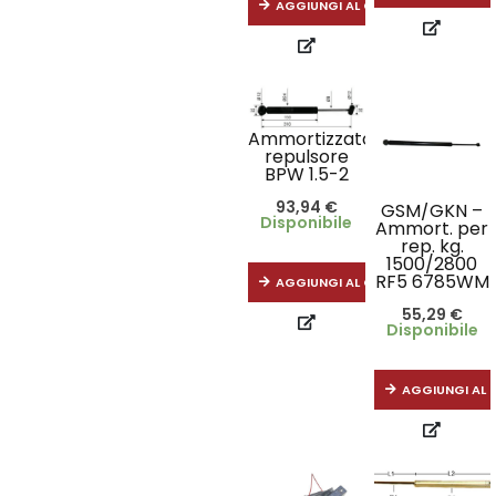
AGGIUNGI AL CARRELLO
Ammortizzatore
repulsore
BPW 1.5-2
93,94
€
GSM/GKN –
Disponibile
Ammort. per
rep. kg.
1500/2800
RF5 6785WM
AGGIUNGI AL CARRELLO
55,29
€
Disponibile
AGGIUNGI AL 