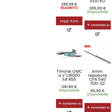
1000 KG
289,99
€
ESAURITO
305,00
€
Disponibile
Leggi di più
AGGIUNGI AL 
Timone OMC
Amm.
a V CB1000
repulsore
AR R55
CFR 540
520-02
341,60
€
Disponibile
60,90
€
Disponibile
AGGIUNGI AL CARRELLO
AGGIUNGI AL 