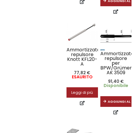
AGGIUNGI AL 
Ammortizzatore
Ammortizzat
repulsore
repulsore
Knott KFL20-
per
A
BPW/Grümer
AK 3509
77,82
€
ESAURITO
91,40
€
Disponibile
Leggi di più
AGGIUNGI AL 