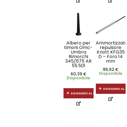
Albero per
Ammortizzat
timoni Omc-
repulsore
Umbra
Knott KFG35
Rimorchi
D – Foro 14
345/675 AR
mm
55.501
86,62
€
Disponibile
60,39
€
Disponibile
AGGIUNGI AL 
AGGIUNGI AL CARRELLO