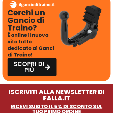
Cerchi un
Gancio di
Traino?
È online il nuovo
sito tutto
dedicato ai Ganci
di Traino!
SCOPRI DI
PIÙ
ISCRIVITI ALLA NEWSLETTER DI
FALLA.IT
RICEVI SUBITO IL 5% DI SCONTO SUL
TUO PRIMO ORDINE