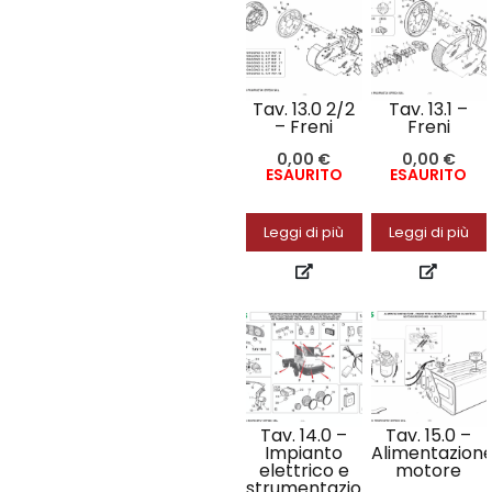
Tav. 13.0 2/2
Tav. 13.1 –
– Freni
Freni
0,00
€
0,00
€
ESAURITO
ESAURITO
Leggi di più
Leggi di più
Tav. 14.0 –
Tav. 15.0 –
Impianto
Alimentazion
elettrico e
motore
strumentazione