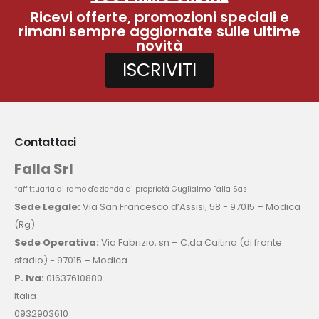
Ricevi offerte, promozioni speciali e
rimani sempre aggiornate sulle ultime
novità
ISCRIVITI
Contattaci
Falla Srl
*affittuaria di ramo d'azienda di proprietà Guglialmo Falla Sas
Sede Legale:
Via San Francesco d’Assisi, 58 - 97015 – Modica
(Rg)
Sede Operativa:
Via Fabrizio, sn – C.da Caitina (di fronte
stadio) - 97015 – Modica
P. Iva:
01637610880
Italia
0932903610