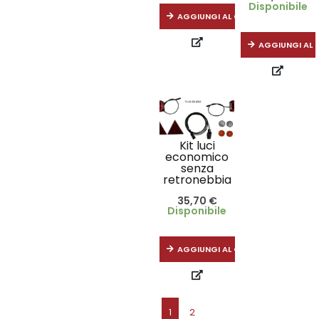
Disponibile
AGGIUNGI AL CARRELLO
AGGIUNGI AL 
Kit luci
economico
senza
retronebbia
35,70
€
Disponibile
AGGIUNGI AL CARRELLO
1
2