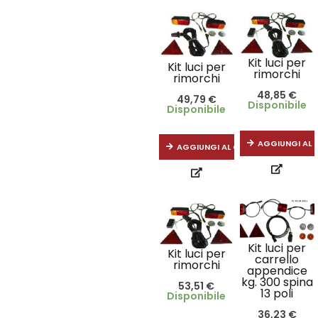
Kit luci per
Kit luci per
rimorchi
rimorchi
48,85
€
49,79
€
Disponibile
Disponibile
AGGIUNGI AL 
AGGIUNGI AL CARRELLO
Kit luci per
Kit luci per
carrello
rimorchi
appendice
kg. 300 spina
53,51
€
13 poli
Disponibile
36,23
€