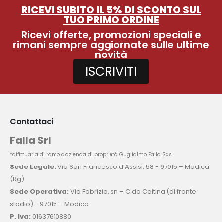
RICEVI SUBITO IL 5% DI SCONTO SUL
TUO PRIMO ORDINE
Ricevi offerte, promozioni speciali e
rimani sempre aggiornate sulle ultime
novità
ISCRIVITI
Contattaci
Falla Srl
*affittuaria di ramo d'azienda di proprietà Guglialmo Falla Sas
Sede Legale:
Via San Francesco d’Assisi, 58 - 97015 – Modica
(Rg)
Sede Operativa:
Via Fabrizio, sn – C.da Caitina (di fronte
stadio) - 97015 – Modica
P. Iva:
01637610880