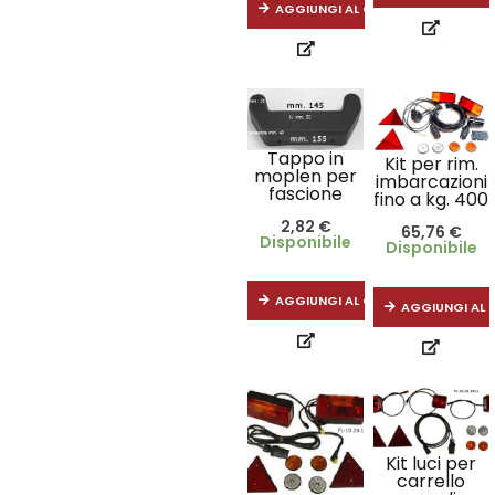
AGGIUNGI AL CARRELLO
Tappo in
Kit per rim.
moplen per
imbarcazioni
fascione
fino a kg. 400
2,82
€
65,76
€
Disponibile
Disponibile
AGGIUNGI AL CARRELLO
AGGIUNGI AL 
Kit luci per
carrello