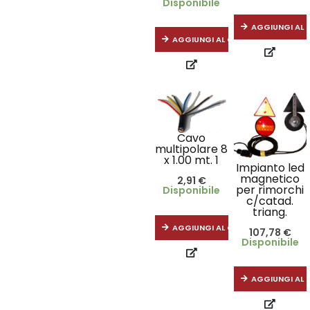
Disponibile
AGGIUNGI AL 
AGGIUNGI AL CARRELLO
Cavo
multipolare 8
x 1.00 mt. 1
Impianto led
magnetico
2,91
€
per rimorchi
Disponibile
c/catad.
triang.
AGGIUNGI AL CARRELLO
107,78
€
Disponibile
AGGIUNGI AL 