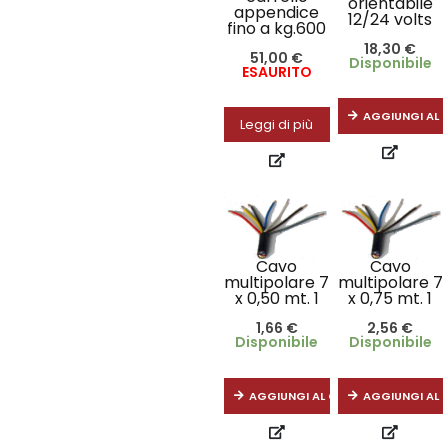
orientabile
appendice
12/24 volts
fino a kg.600
18,30
€
51,00
€
Disponibile
ESAURITO
AGGIUNGI AL 
Leggi di più
Cavo
Cavo
multipolare 7
multipolare 7
x 0,50 mt. 1
x 0,75 mt. 1
1,66
€
2,56
€
Disponibile
Disponibile
AGGIUNGI AL CARRELLO
AGGIUNGI AL 