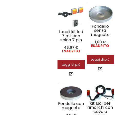
Fondello
senza
fanali kit led
magnete
7 mt con
spina 7 pin
1,60
€
ESAURITO
46,97
€
ESAURITO
Leggi di più
Leggi di più
Kit luci per
Fondello con
rimorchi con
magnete
cavo a