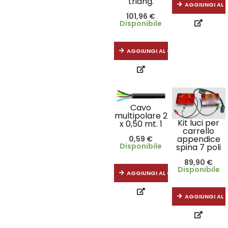
triang.
AGGIUNGI AL 
101,96
€
Disponibile
AGGIUNGI AL CARRELLO
Cavo
multipolare 2
Kit luci per
x 0,50 mt. 1
carrello
appendice
0,59
€
Disponibile
spina 7 poli
89,90
€
Disponibile
AGGIUNGI AL CARRELLO
AGGIUNGI AL 