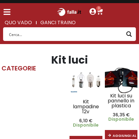
0
QUO VADO
GANCI TRAINO
Kit luci
CATEGORIE
Kit luci su
pannello in
Kit
plastica
lampadine
12v
36,35
€
Disponibile
6,10
€
Disponibile
AGGIUNGI AL 