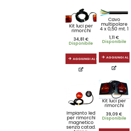
Cavo
multipolare
Kit luci per
4 x 0,50 mt. 1
rimorchi
1,11
€
34,81
€
Disponibile
Disponibile
AGGIUNGI AL 
AGGIUNGI AL CARRELLO
Kit luci per
rimorchi
Impianto led
39,09
€
per rimorchi
Disponibile
magnetico
senza catad.