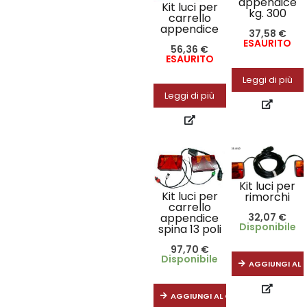
appendice
Kit luci per
kg. 300
carrello
appendice
37,58
€
ESAURITO
56,36
€
ESAURITO
Leggi di più
Leggi di più
Kit luci per
Kit luci per
rimorchi
carrello
appendice
32,07
€
Disponibile
spina 13 poli
97,70
€
Disponibile
AGGIUNGI AL 
AGGIUNGI AL CARRELLO