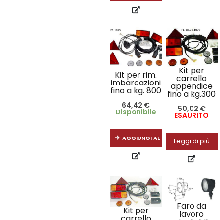
Kit per
Kit per rim.
carrello
imbarcazioni
appendice
fino a kg. 800
fino a kg.300
64,42
€
50,02
€
Disponibile
ESAURITO
AGGIUNGI AL CARRELLO
Leggi di più
Faro da
Kit per
lavoro
carrello