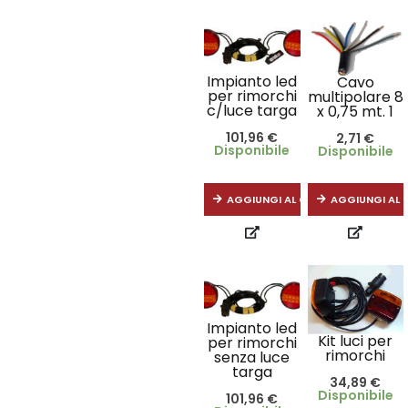
Impianto led
Cavo
per rimorchi
multipolare 8
c/luce targa
x 0,75 mt. 1
101,96
€
2,71
€
Disponibile
Disponibile
AGGIUNGI AL CARRELLO
AGGIUNGI AL 
Impianto led
Kit luci per
per rimorchi
rimorchi
senza luce
targa
34,89
€
Disponibile
101,96
€