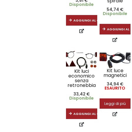
spirale
3,81
€
Disponibile
54,74
€
Disponibile
AGGIUNGI AL CARRELLO
AGGIUNGI AL 
Kit luce
Kit luci
magnetici
economico
senza
34,94
€
retronebbia
ESAURITO
33,42
€
Disponibile
Leggi di più
AGGIUNGI AL CARRELLO