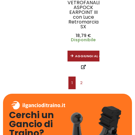
VETROFANALE
ASPOCK
EARPOINT III
con Luce
Retromarcia
SX
18,79
€
Disponibile
AGGIUNGI AL CARRELLO
1
2
Cerchi un
Gancio di
Traino?