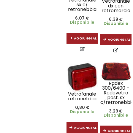
Vetrofanale
sx c/
dx con
retronebbia
retromarcia
6,07
€
6,39
€
Disponibile
Disponibile
AGGIUNGI AL CARRELLO
AGGIUNGI AL 
Radex
300/6400 –
Rodovetro
Vetrofanale
post. sx
retronebbia
c/retronebbi
0,80
€
3,29
€
Disponibile
Disponibile
AGGIUNGI AL CARRELLO
AGGIUNGI AL 