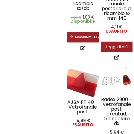
ricambio
fanale
sx/dx
posteriore di
ricambio Ø
1,83
€
mm. 140
3,65
€
Disponibile
4,11
€
ESAURITO
AGGIUNGI AL CARRELLO
Leggi di più
Radex 2900 –
AJBA FP 40 –
Vetrofanale
Vetrofanale
post.
post.
c/catad.
triangolare
15,99
€
dx
ESAURITO
5,64
€