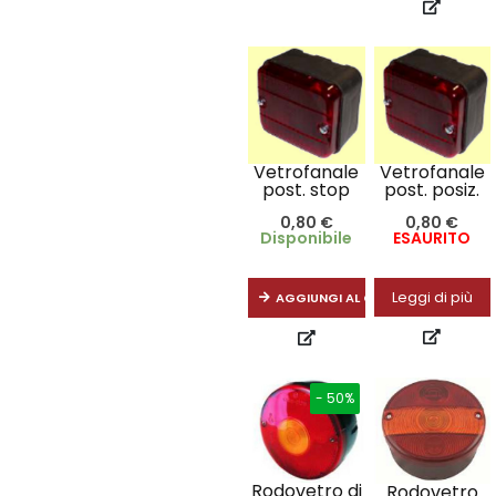
Vetrofanale
Vetrofanale
post. stop
post. posiz.
0,80
€
0,80
€
Disponibile
ESAURITO
Leggi di più
AGGIUNGI AL CARRELLO
- 50%
Rodovetro di
Rodovetro