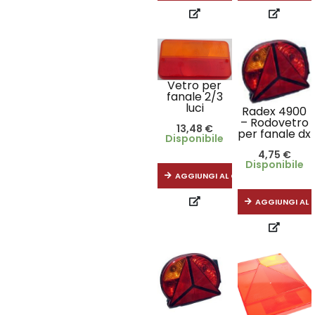
Vetro per
fanale 2/3
luci
Radex 4900
– Rodovetro
13,48
€
per fanale dx
Disponibile
4,75
€
Disponibile
AGGIUNGI AL CARRELLO
AGGIUNGI AL 