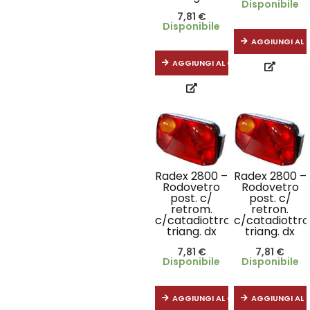
Disponibile
7,81
€
Disponibile
AGGIUNGI AL 
AGGIUNGI AL CARRELLO
Radex 2800 –
Radex 2800 –
Rodovetro
Rodovetro
post. c/
post. c/
retrom.
retron.
c/catadiottro
c/catadiottro
triang. dx
triang. dx
7,81
€
7,81
€
Disponibile
Disponibile
AGGIUNGI AL CARRELLO
AGGIUNGI AL 