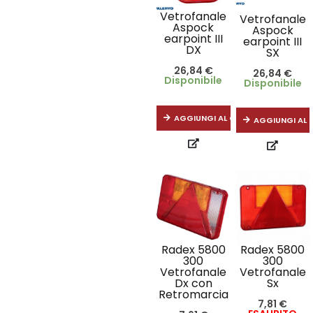
Vetrofanale
Vetrofanale
Aspock
Aspock
earpoint III
earpoint III
DX
SX
26,84
€
26,84
€
Disponibile
Disponibile
AGGIUNGI AL CARRELLO
AGGIUNGI AL 
Radex 5800
Radex 5800
300
300
Vetrofanale
Vetrofanale
Dx con
Sx
Retromarcia
7,81
€