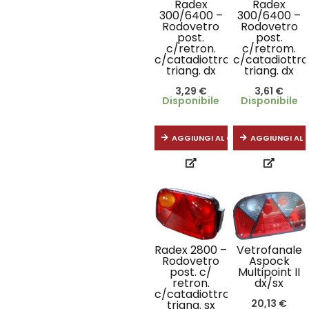
Radex
Radex
300/6400 –
300/6400 –
Rodovetro
Rodovetro
post.
post.
c/retron.
c/retrom.
c/catadiottro
c/catadiottro
triang. dx
triang. dx
3,29
€
3,61
€
Disponibile
Disponibile
AGGIUNGI AL CARRELLO
AGGIUNGI AL 
Radex 2800 –
Vetrofanale
Rodovetro
Aspock
post. c/
Multipoint II
retron.
dx/sx
c/catadiottro
20,13
€
triang. sx