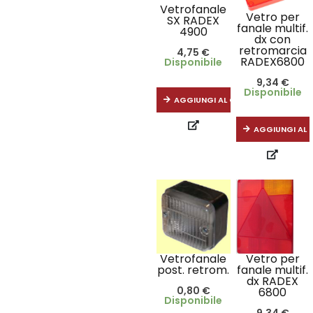
Vetrofanale
Vetro per
SX RADEX
fanale multif.
4900
dx con
retromarcia
4,75
€
RADEX6800
Disponibile
9,34
€
Disponibile
AGGIUNGI AL CARRELLO
AGGIUNGI AL 
Vetrofanale
Vetro per
post. retrom.
fanale multif.
dx RADEX
0,80
€
6800
Disponibile
9,34
€