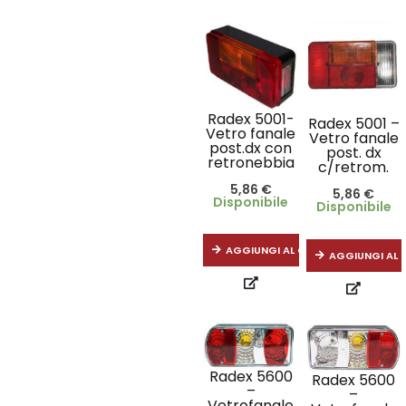
Radex 5001-
Radex 5001 –
Vetro fanale
Vetro fanale
post.dx con
post. dx
retronebbia
c/retrom.
5,86
€
5,86
€
Disponibile
Disponibile
AGGIUNGI AL CARRELLO
AGGIUNGI AL 
Radex 5600
Radex 5600
–
–
Vetrofanale