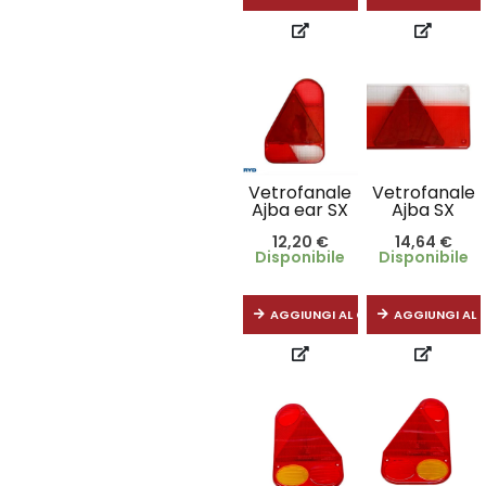
Vetrofanale
Vetrofanale
Ajba ear SX
Ajba SX
12,20
€
14,64
€
Disponibile
Disponibile
AGGIUNGI AL CARRELLO
AGGIUNGI AL 