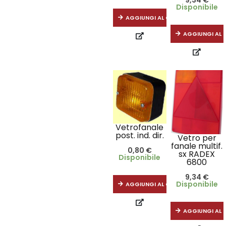
Disponibile
AGGIUNGI AL CARRELLO
AGGIUNGI AL 
Vetrofanale
post. ind. dir.
Vetro per
fanale multif.
0,80
€
sx RADEX
Disponibile
6800
9,34
€
Disponibile
AGGIUNGI AL CARRELLO
AGGIUNGI AL 