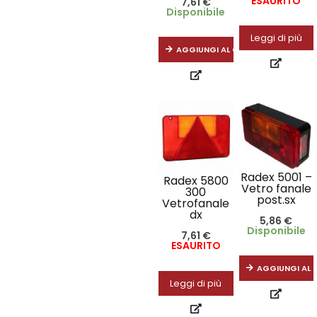
ESAURITO
7,61
€
Disponibile
Leggi di più
AGGIUNGI AL CARRELLO
Radex 5001 –
Radex 5800
Vetro fanale
300
post.sx
Vetrofanale
dx
5,86
€
Disponibile
7,61
€
ESAURITO
AGGIUNGI AL 
Leggi di più