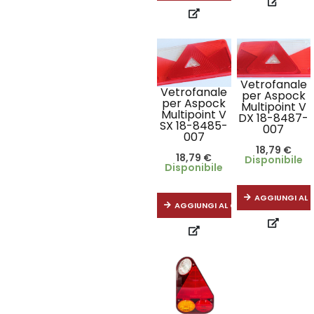
Vetrofanale
Vetrofanale
per Aspock
per Aspock
Multipoint V
Multipoint V
DX 18-8487-
SX 18-8485-
007
007
18,79
€
18,79
€
Disponibile
Disponibile
AGGIUNGI AL 
AGGIUNGI AL CARRELLO