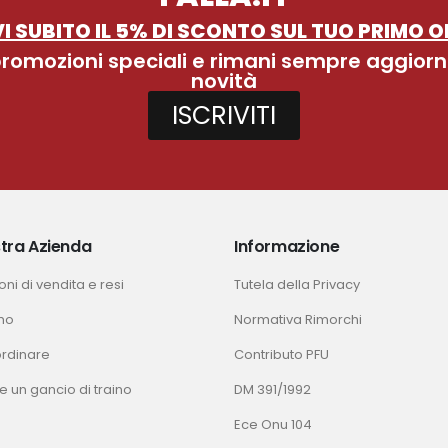
I SUBITO IL 5% DI SCONTO SUL TUO PRIMO O
 promozioni speciali e rimani sempre aggiorn
novità
ISCRIVITI
tra Azienda
Informazione
ni di vendita e resi
Tutela della Privacy
mo
Normativa Rimorchi
rdinare
Contributo PFU
e un gancio di traino
DM 391/1992
Ece Onu 104