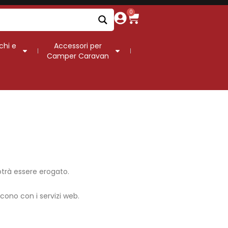
0
chi e
Accessori per
Camper Caravan
otrà essere erogato.
scono con i servizi web.