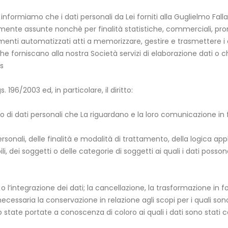
 La informiamo che i dati personali da Lei forniti alla Guglielmo 
amente assunte nonchè per finalità statistiche, commerciali, prom
umenti automatizzati atti a memorizzare, gestire e trasmettere i
he forniscano alla nostra Società servizi di elaborazione dati o c
s
lgs. 196/2003 ed, in particolare, il diritto:
di dati personali che La riguardano e la loro comunicazione in fo
ersonali, delle finalità e modalità di trattamento, della logica app
bili, dei soggetti o delle categorie di soggetti ai quali i dati p
o l’integrazione dei dati; la cancellazione, la trasformazione in f
necessaria la conservazione in relazione agli scopi per i quali so
o state portate a conoscenza di coloro ai quali i dati sono stati c