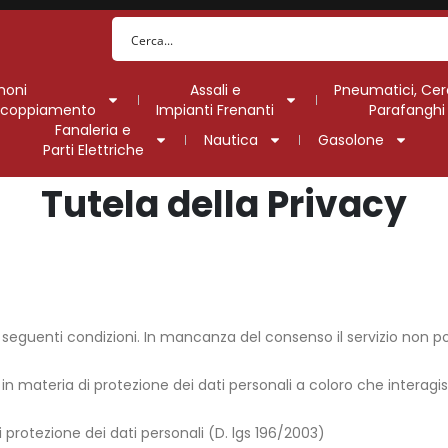
moni
Assali e
Pneumatici, Cer
Accoppiamento
Impianti Frenanti
Parafanghi
Fanaleria e
Nautica
Gasolone
Parti Elettriche
Tutela della Privacy
le seguenti condizioni. In mancanza del consenso il servizio non p
ce in materia di protezione dei dati personali a coloro che interagi
i protezione dei dati personali (D. lgs 196/2003)