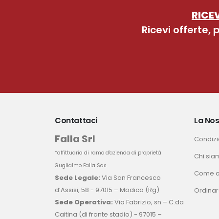
RICEV
Ricevi offerte,
Contattaci
La Nos
Falla Srl
Condizio
*affittuaria di ramo d'azienda di proprietà
Chi sia
Guglialmo Falla Sas
Come o
Sede Legale:
Via San Francesco
d’Assisi, 58 - 97015 – Modica (Rg)
Ordinar
Sede Operativa:
Via Fabrizio, sn – C.da
Caitina (di fronte stadio) - 97015 –