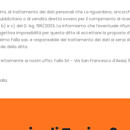
ittimi, al trattamento dei dati personali che La riguardano, ancorc
ale pubblicitario o di vendita diretta ovvero per il compimento di 
. b) e c) del D. lsg. 196/2003, La informiamo che l’eventuale rifiut
ettiva impossibilità per questa ditta di accettare la proposta d’
lielmo Falla sas. e responsabile del trattamento dei dati ai sensi
de della ditta.
ettamente ai nostri uffici. Falla Srl – Via San Francesco d’Assis
lla.