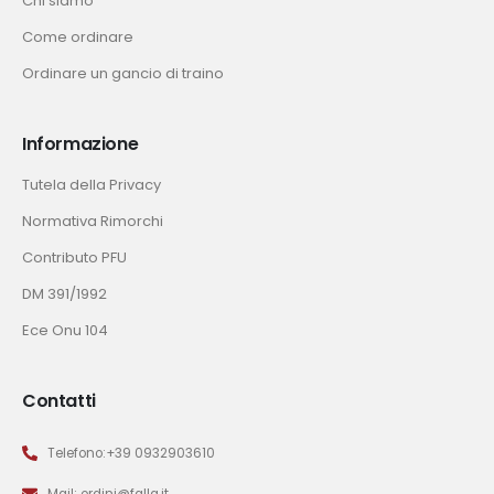
Chi siamo
Come ordinare
Ordinare un gancio di traino
Informazione
Tutela della Privacy
Normativa Rimorchi
Contributo PFU
DM 391/1992
Ece Onu 104
Contatti
Telefono:+39 0932903610
Mail: ordini@falla.it