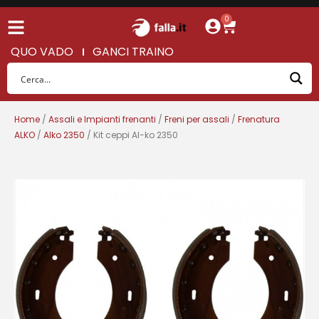
0
QUO VADO
GANCI TRAINO
Home
/
Assali e Impianti frenanti
/
Freni per assali
/
Frenatura
ALKO
/
Alko 2350
/ Kit ceppi Al-ko 2350