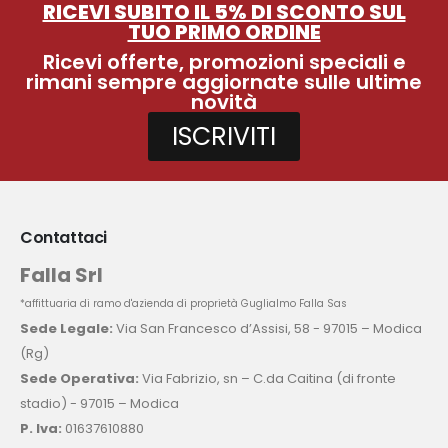
RICEVI SUBITO IL 5% DI SCONTO SUL
TUO PRIMO ORDINE
Ricevi offerte, promozioni speciali e
rimani sempre aggiornate sulle ultime
novità
ISCRIVITI
Contattaci
Falla Srl
*affittuaria di ramo d'azienda di proprietà Guglialmo Falla Sas
Sede Legale:
Via San Francesco d’Assisi, 58 - 97015 – Modica
(Rg)
Sede Operativa:
Via Fabrizio, sn – C.da Caitina (di fronte
stadio) - 97015 – Modica
P. Iva:
01637610880