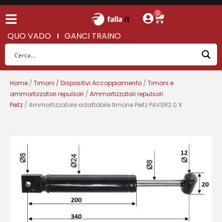
0
QUO VADO
GANCI TRAINO
Home
/
Timoni / Dispositivi Accoppiamento
/
Timoni e
ammortizzatori repulsori
/
Ammortizzatori repulsori
Peitz
/ Ammortizzatore adattabile timone Peitz PAVSR2.0 X