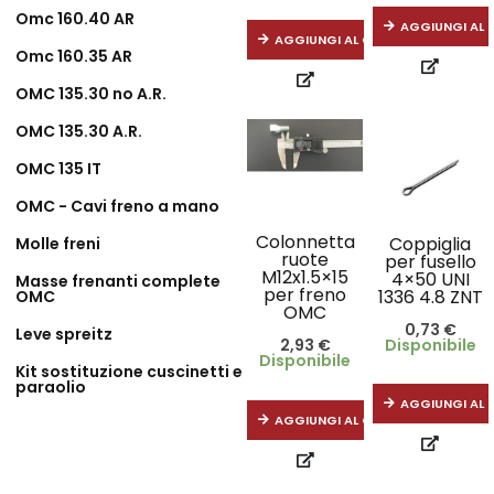
Omc 160.40 AR
AGGIUNGI AL 
AGGIUNGI AL CARRELLO
Omc 160.35 AR
OMC 135.30 no A.R.
OMC 135.30 A.R.
OMC 135 IT
OMC - Cavi freno a mano
Colonnetta
Coppiglia
Molle freni
ruote
per fusello
M12x1.5×15
4×50 UNI
Masse frenanti complete
per freno
1336 4.8 ZNT
OMC
OMC
0,73
€
Leve spreitz
Disponibile
2,93
€
Disponibile
Kit sostituzione cuscinetti e
paraolio
AGGIUNGI AL 
AGGIUNGI AL CARRELLO