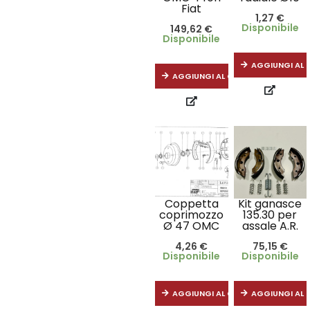
Fiat
1,27
€
Disponibile
149,62
€
Disponibile
AGGIUNGI AL 
AGGIUNGI AL CARRELLO
Coppetta
Kit ganasce
coprimozzo
135.30 per
Ø 47 OMC
assale A.R.
4,26
€
75,15
€
Disponibile
Disponibile
AGGIUNGI AL CARRELLO
AGGIUNGI AL 