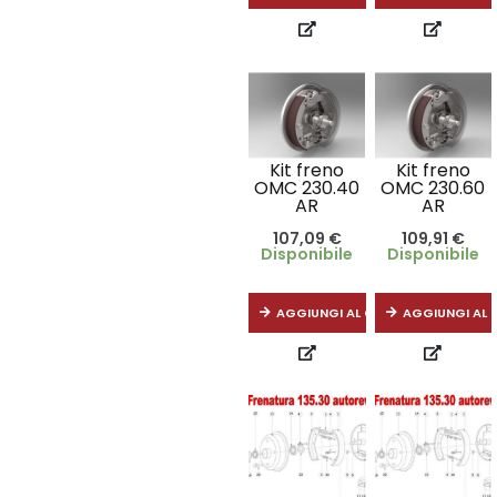
Kit freno
Kit freno
OMC 230.40
OMC 230.60
AR
AR
107,09
€
109,91
€
Disponibile
Disponibile
AGGIUNGI AL CARRELLO
AGGIUNGI AL 