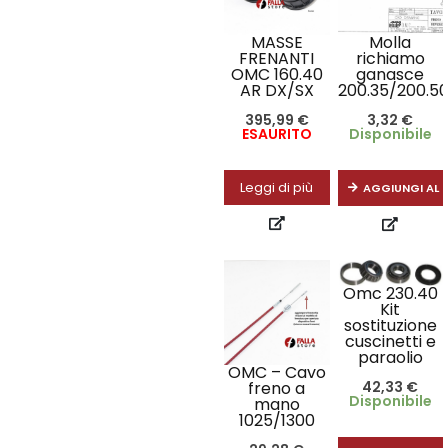
MASSE
Molla
FRENANTI
richiamo
OMC 160.40
ganasce
AR DX/SX
200.35/200.5
395,99
€
3,32
€
ESAURITO
Disponibile
Leggi di più
AGGIUNGI AL 
Omc 230.40
Kit
sostituzione
cuscinetti e
paraolio
OMC – Cavo
42,33
€
freno a
Disponibile
mano
1025/1300