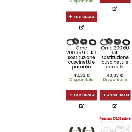
Disponibile
AGGIUNGI AL CARRELLO
Omc
Omc 200.60
200.35/50 Kit
Kit
sostituzione
sostituzione
cuscinetti e
cuscinetti e
paraolio
paraolio
42,33
€
42,33
€
Disponibile
Disponibile
AGGIUNGI AL CARRELLO
AGGIUNGI AL 