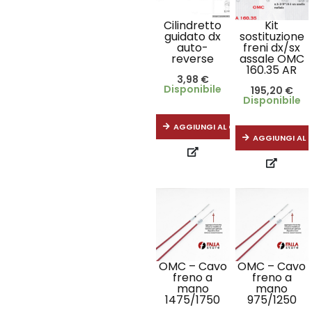
Cilindretto
Kit
guidato dx
sostituzione
auto-
freni dx/sx
reverse
assale OMC
160.35 AR
3,98
€
Disponibile
195,20
€
Disponibile
AGGIUNGI AL CARRELLO
AGGIUNGI AL 
OMC – Cavo
OMC – Cavo
freno a
freno a
mano
mano
1475/1750
975/1250