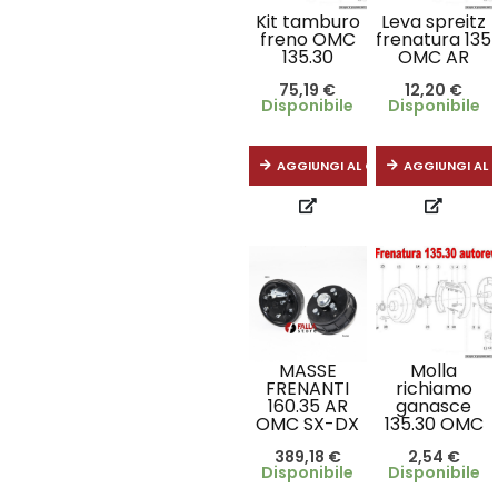
Kit tamburo
Leva spreitz
freno OMC
frenatura 135
135.30
OMC AR
75,19
€
12,20
€
Disponibile
Disponibile
AGGIUNGI AL CARRELLO
AGGIUNGI AL 
MASSE
Molla
FRENANTI
richiamo
160.35 AR
ganasce
OMC SX-DX
135.30 OMC
389,18
€
2,54
€
Disponibile
Disponibile