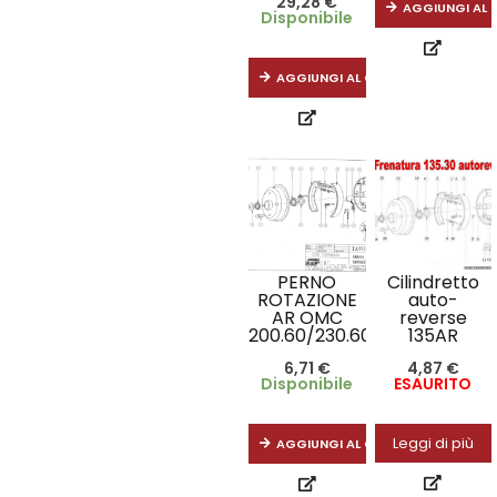
29,28
€
AGGIUNGI AL 
Disponibile
AGGIUNGI AL CARRELLO
PERNO
Cilindretto
ROTAZIONE
auto-
AR OMC
reverse
200.60/230.60
135AR
6,71
€
4,87
€
Disponibile
ESAURITO
Leggi di più
AGGIUNGI AL CARRELLO