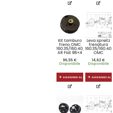
Kit tamburo
Leva spreitz
freno OMC
frenatura
160.35/160.40/164
160.35/160.40
AR Fiat 98×4
OMC
96,55
€
14,62
€
Disponibile
Disponibile
AGGIUNGI AL CARRELLO
AGGIUNGI AL 