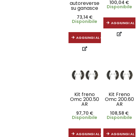
100,04
€
autoreverse
Disponibile
su ganasce
73,14
€
Disponibile
AGGIUNGI AL 
AGGIUNGI AL CARRELLO
Kit freno
Kit Freno
Omc 200.50
Omc 200.60
AR
AR
97,70
€
108,58
€
Disponibile
Disponibile
AGGIUNGI AL CARRELLO
AGGIUNGI AL 