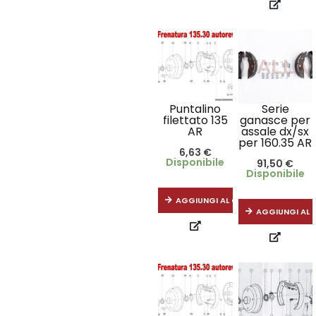
Puntalino
Serie
filettato 135
ganasce per
AR
assale dx/sx
per 160.35 AR
6,63
€
Disponibile
91,50
€
Disponibile
AGGIUNGI AL CARRELLO
AGGIUNGI AL 