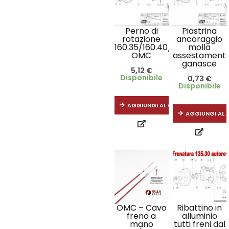
Perno di
Piastrina
rotazione
ancoraggio
160.35/160.40/200.35
molla
OMC
assestament
ganasce
5,12
€
Disponibile
0,73
€
Disponibile
AGGIUNGI AL CARRELLO
AGGIUNGI AL 
OMC – Cavo
Ribattino in
freno a
alluminio
mano
tutti freni dal