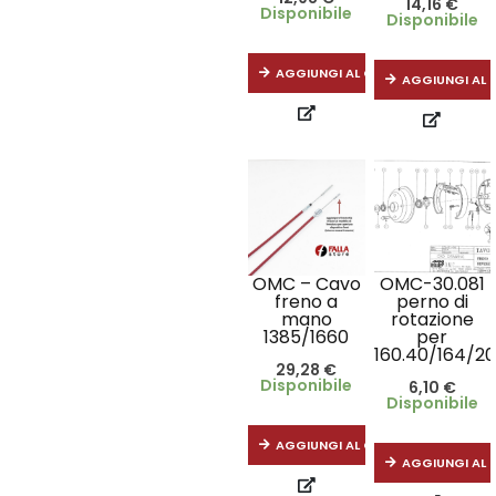
14,16
€
Disponibile
Disponibile
AGGIUNGI AL CARRELLO
AGGIUNGI AL 
OMC – Cavo
OMC-30.081
freno a
perno di
mano
rotazione
1385/1660
per
160.40/164/20
29,28
€
Disponibile
6,10
€
Disponibile
AGGIUNGI AL CARRELLO
AGGIUNGI AL 