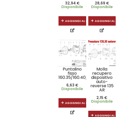
32,94
€
28,69
€
Disponibile
Disponibile
AGGIUNGI AL CARRELLO
AGGIUNGI AL 
Puntalino
Molla
fisso
recupero
160.35/160.40/200.35
dispositivo
auto-
6,63
€
reverse 135
Disponibile
AR
2,15
€
Disponibile
AGGIUNGI AL CARRELLO
AGGIUNGI AL 