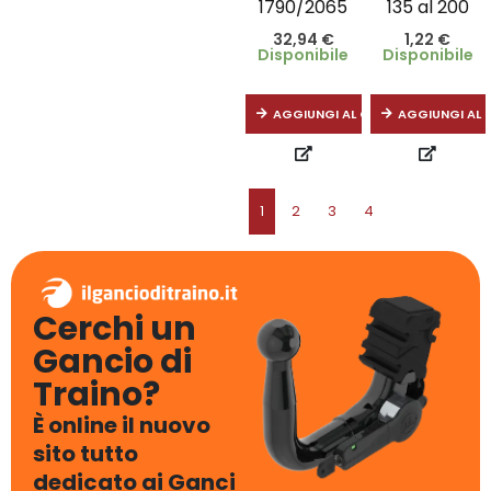
1790/2065
135 al 200
32,94
€
1,22
€
Disponibile
Disponibile
AGGIUNGI AL CARRELLO
AGGIUNGI AL 
1
2
3
4
Cerchi un
Gancio di
Traino?
È online il nuovo
sito tutto
dedicato ai Ganci