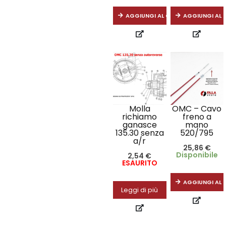
AGGIUNGI AL CARRELLO
AGGIUNGI AL 
Molla
OMC – Cavo
richiamo
freno a
ganasce
mano
135.30 senza
520/795
a/r
25,86
€
Disponibile
2,54
€
ESAURITO
AGGIUNGI AL 
Leggi di più