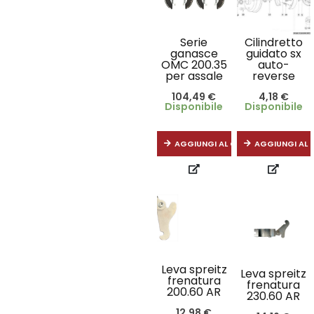
Serie
Cilindretto
ganasce
guidato sx
OMC 200.35
auto-
per assale
reverse
104,49
€
4,18
€
Disponibile
Disponibile
AGGIUNGI AL CARRELLO
AGGIUNGI AL 
Leva spreitz
Leva spreitz
frenatura
frenatura
200.60 AR
230.60 AR
12,98
€