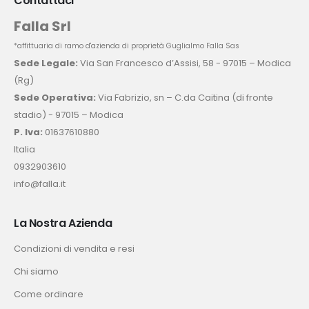
Contattaci
Falla Srl
*affittuaria di ramo d'azienda di proprietà Guglialmo Falla Sas
Sede Legale:
Via San Francesco d’Assisi, 58 - 97015 – Modica
(Rg)
Sede Operativa:
Via Fabrizio, sn – C.da Caitina (di fronte
stadio) - 97015 – Modica
P. Iva:
01637610880
Italia
0932903610
info@falla.it
La Nostra Azienda
Condizioni di vendita e resi
Chi siamo
Come ordinare