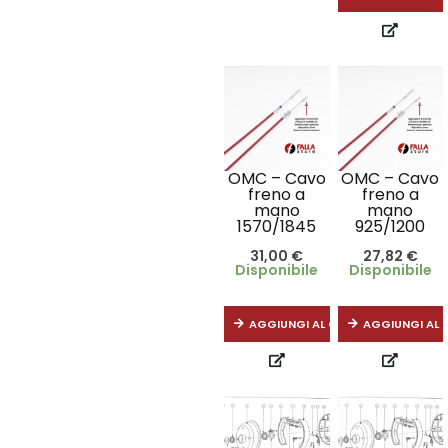
OMC – Cavo
OMC – Cavo
freno a
freno a
mano
mano
1570/1845
925/1200
31,00
€
27,82
€
Disponibile
Disponibile
AGGIUNGI AL CARRELLO
AGGIUNGI AL 