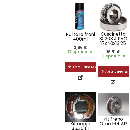
Cuscinetto
Pulitore freni
30203 J FAG
400ml
17x40x13,25
3,66
€
Disponibile
16,91
€
Disponibile
AGGIUNGI AL CARRELLO
AGGIUNGI AL 
Kit freno
Omc 164 AR
Kit ceppi
135.30 I.T.