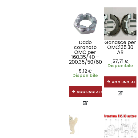
Dado
Ganasce per
coronato
OMC135.30
OMC per
AR
160.35/40 –
57,71
€
200.35/50/60
Disponibile
5,12
€
Disponibile
AGGIUNGI AL 
AGGIUNGI AL CARRELLO