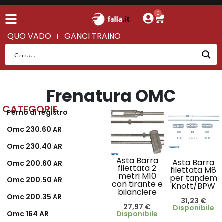
0
QUO VADO
GANCI TRAINO
Frenatura OMC
CATEGORIE
Perno di registro
Omc 230.60 AR
Omc 230.40 AR
Asta Barra
Asta Barra
Omc 200.60 AR
filettata 2
filettata M8
metri M10
per tandem
Omc 200.50 AR
con tirante e
Knott/BPW
bilanciere
Omc 200.35 AR
31,23
€
27,97
€
Disponibile
Disponibile
Omc 164 AR