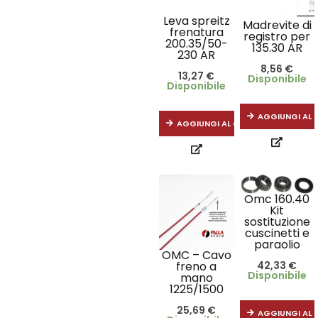
Leva spreitz
Madrevite di
frenatura
registro per
200.35/50-
135.30 AR
230 AR
8,56
€
13,27
€
Disponibile
Disponibile
AGGIUNGI AL 
AGGIUNGI AL CARRELLO
Omc 160.40
Kit
sostituzione
cuscinetti e
paraolio
OMC – Cavo
42,33
€
freno a
Disponibile
mano
1225/1500
25,69
€
AGGIUNGI AL 