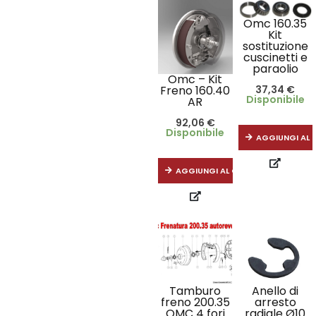
Omc 160.35
Kit
sostituzione
cuscinetti e
paraolio
Omc – Kit
37,34
€
Freno 160.40
Disponibile
AR
92,06
€
Disponibile
AGGIUNGI AL 
AGGIUNGI AL CARRELLO
Tamburo
Anello di
freno 200.35
arresto
OMC 4 fori
radiale Ø10