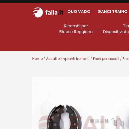
QUO VADO
GANCI TRAINO
Ricambi per
Ti
Ellebi e Reggiana
Dispositivi 
Home
/
Assali e Impianti frenanti
/
Freni per assali
/
Fre