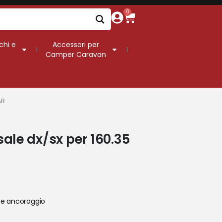
0
chi e
Accessori per
Camper Caravan
AR
ale dx/sx per 160.35
ine ancoraggio