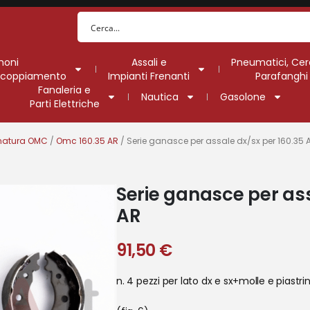
moni
Assali e
Pneumatici, Cer
Accoppiamento
Impianti Frenanti
Parafanghi
Fanaleria e
Nautica
Gasolone
Parti Elettriche
natura OMC
/
Omc 160.35 AR
/ Serie ganasce per assale dx/sx per 160.35 
Serie ganasce per ass
AR
91,50
€
n. 4 pezzi per lato dx e sx+molle e piastr