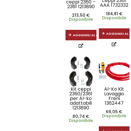
ceppi 2361
ceppi 2360 –
AAA 1732332
2361 1213890
184,81
€
213,50
€
Disponibile
Disponibile
AGGIUNGI AL 
AGGIUNGI AL CARRELLO
Kit ceppi
Al-Ko Kit
2360/2361
Lavaggio
per Al-ko
Freni
adattabili
1362447
1213890
69,05
€
Disponibile
80,74
€
Disponibile