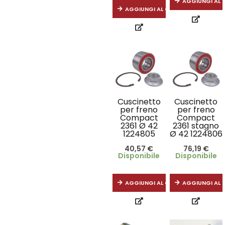
AGGIUNGI AL 
AGGIUNGI AL CARRELLO
Cuscinetto
Cuscinetto
per freno
per freno
Compact
Compact
2361 Ø 42
2361 stagno
1224805
Ø 42 1224806
40,57
€
76,19
€
Disponibile
Disponibile
AGGIUNGI AL CARRELLO
AGGIUNGI AL 