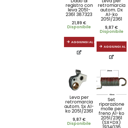
Dado di
Leva per
registro con
retromarcia
leva 2051-
autom. Dx
2361 387323
Al-ko
2051/2361
21,89
€
Disponibile
9,87
€
Disponibile
AGGIUNGI AL CARRELLO
AGGIUNGI AL 
Leva per
Set
retromarcia
riparazione
autom. Sx Al-
molle per
ko 2051/2361
freno Al-ko
2051/2361
9,87
€
(SX+DX)
Disponibile
1934036