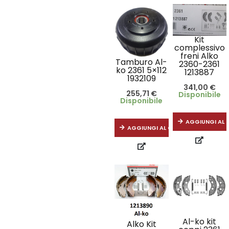
Kit
complessivo
freni Alko
Tamburo Al-
2360-2361
ko 2361 5×112
1213887
1932109
341,00
€
255,71
€
Disponibile
Disponibile
AGGIUNGI AL 
AGGIUNGI AL CARRELLO
Al-ko kit
Alko Kit