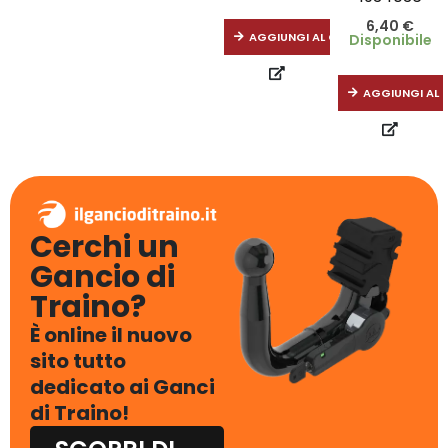
6,40
€
AGGIUNGI AL CARRELLO
Disponibile
AGGIUNGI AL 
Cerchi un
Gancio di
Traino?
È online il nuovo
sito tutto
dedicato ai Ganci
di Traino!