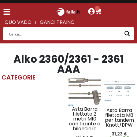
0
QUO VADO
GANCI TRAINO
Alko 2360/2361 - 2361
AAA
CATEGORIE
Asta Barra
Asta Barra
filettata 2
filettata M8
metri M10
per tandem
con tirante e
Knott/BPW
bilanciere
31,23
€