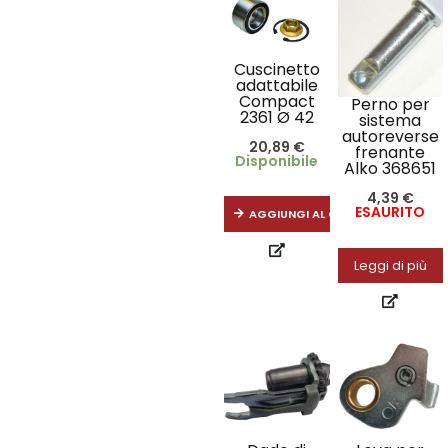
Cuscinetto
adattabile
Compact
Perno per
2361 Ø 42
sistema
autoreverse
20,89
€
frenante
Disponibile
Alko 368651
4,39
€
ESAURITO
AGGIUNGI AL CARRELLO
Leggi di più