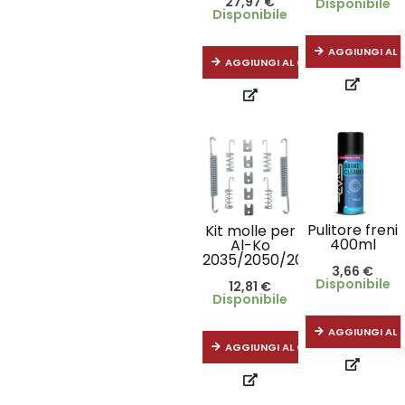
27,97
€
Disponibile
Disponibile
AGGIUNGI AL 
AGGIUNGI AL CARRELLO
Pulitore freni
Kit molle per
400ml
Al-Ko
2035/2050/2051/2350/2360
3,66
€
Disponibile
12,81
€
Disponibile
AGGIUNGI AL 
AGGIUNGI AL CARRELLO