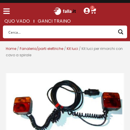
0
QUO VADO
GANCI TRAINO
Home
/
Fanaleria/parti elettriche
/
Kit luci
/ Kit luci per rimorchi con
cavo a spirale