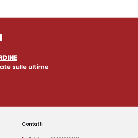
I
RDINE
ate sulle ultime
Contatti