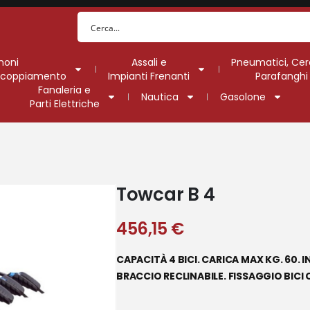
moni
Assali e
Pneumatici, Cer
Accoppiamento
Impianti Frenanti
Parafanghi
Fanaleria e
Nautica
Gasolone
Parti Elettriche
Towcar B 4
456,15
€
CAPACITÀ 4 BICI. CARICA MAX KG. 60. 
BRACCIO RECLINABILE. FISSAGGIO BICI 