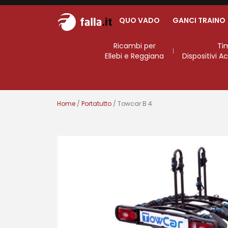
QUO VADO
GANCI TRAINO
Ricambi per
Ti
Ellebi e Reggiana
Dispositivi 
Home
/
Portatutto
/ Towcar B 4