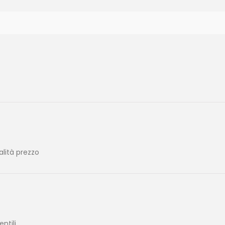
alità prezzo
tili.