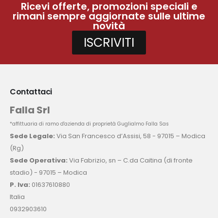
Ricevi offerte, promozioni speciali e
rimani sempre aggiornate sulle ultime
novità
ISCRIVITI
Contattaci
Falla Srl
*affittuaria di ramo d'azienda di proprietà Guglialmo Falla Sas
Sede Legale:
Via San Francesco d’Assisi, 58 - 97015 – Modica
(Rg)
Sede Operativa:
Via Fabrizio, sn – C.da Caitina (di fronte
stadio) - 97015 – Modica
P. Iva:
01637610880
Italia
0932903610