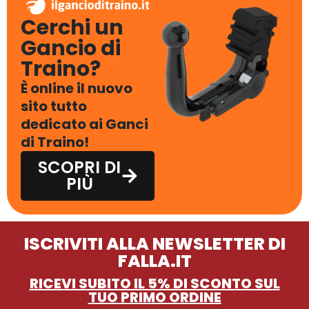
Cerchi un
Gancio di
Traino?
È online il nuovo
sito tutto
dedicato ai Ganci
di Traino!
SCOPRI DI
PIÙ
ISCRIVITI ALLA NEWSLETTER DI
FALLA.IT
RICEVI SUBITO IL 5% DI SCONTO SUL
TUO PRIMO ORDINE