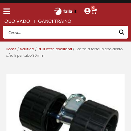
0
QUO VADO
GANCI TRAINO
Home
/
Nautica
/
Rulli later. oscillanti
/ Staffa a farfallo tipo diritto
c/rulli per tubo 30mm.