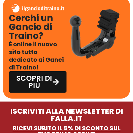
Cerchi un
Gancio di
Traino?
È online il nuovo
sito tutto
dedicato ai Ganci
di Traino!
SCOPRI DI
PIÙ
ISCRIVITI ALLA NEWSLETTER DI
FALLA.IT
RICEVI SUBITO IL 5% DI SCONTO SUL