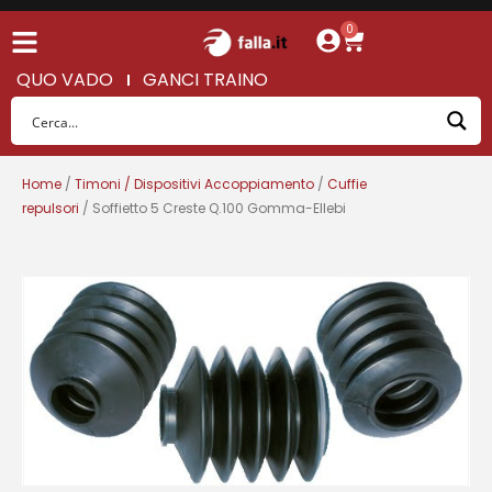
0
QUO VADO
GANCI TRAINO
Home
/
Timoni / Dispositivi Accoppiamento
/
Cuffie
repulsori
/ Soffietto 5 Creste Q.100 Gomma-Ellebi