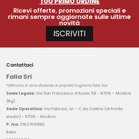
TUO PRIMO ORDINE
Ricevi offerte, promozioni speciali e
rimani sempre aggiornate sulle ultime
novità
ISCRIVITI
Contattaci
Falla Srl
*affittuaria di ramo d'azienda di proprietà Guglialmo Falla Sas
Sede Legale:
Via San Francesco d’Assisi, 58 - 97015 – Modica
(Rg)
Sede Operativa:
Via Fabrizio, sn – C.da Caitina (di fronte
stadio) - 97015 – Modica
P. Iva:
01637610880
Italia