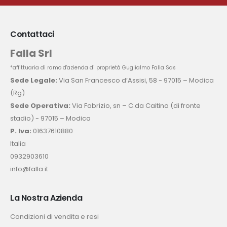
Contattaci
Falla Srl
*affittuaria di ramo d'azienda di proprietà Guglialmo Falla Sas
Sede Legale:
Via San Francesco d’Assisi, 58 - 97015 – Modica
(Rg)
Sede Operativa:
Via Fabrizio, sn – C.da Caitina (di fronte
stadio) - 97015 – Modica
P. Iva:
01637610880
Italia
0932903610
info@falla.it
La Nostra Azienda
Condizioni di vendita e resi