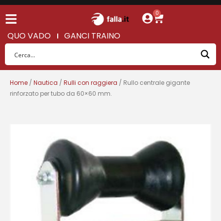
0
QUO VADO
GANCI TRAINO
Home
/
Nautica
/
Rulli con raggiera
/ Rullo centrale gigante
rinforzato per tubo da 60×60 mm.