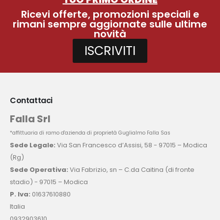
Ricevi offerte, promozioni speciali e
rimani sempre aggiornate sulle ultime
novità
ISCRIVITI
Contattaci
Falla Srl
*affittuaria di ramo d'azienda di proprietà Guglialmo Falla Sas
Sede Legale:
Via San Francesco d’Assisi, 58 - 97015 – Modica
(Rg)
Sede Operativa:
Via Fabrizio, sn – C.da Caitina (di fronte
stadio) - 97015 – Modica
P. Iva:
01637610880
Italia
0932903610