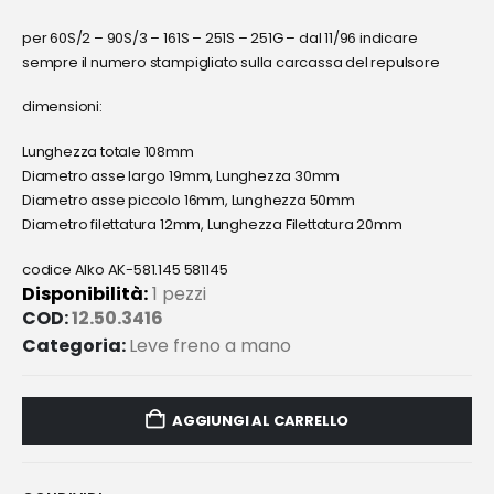
per 60S/2 – 90S/3 – 161S – 251S – 251G – dal 11/96 indicare
sempre il numero stampigliato sulla carcassa del repulsore
dimensioni:
Lunghezza totale 108mm
Diametro asse largo 19mm, Lunghezza 30mm
Diametro asse piccolo 16mm, Lunghezza 50mm
Diametro filettatura 12mm, Lunghezza Filettatura 20mm
codice Alko AK-581.145 581145
Disponibilità:
1 pezzi
COD:
12.50.3416
Categoria:
Leve freno a mano
AGGIUNGI AL CARRELLO