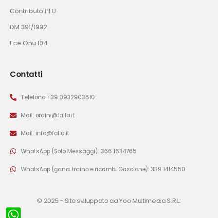
Contributo PFU
DM 391/1992
Ece Onu 104
Contatti
Telefono:+39 0932903610
Mail: ordini@falla.it
Mail: info@falla.it
WhatsApp (Solo Messaggi): 366 1634765
WhatsApp (ganci traino e ricambi Gasolone): 339 1414550
© 2025 -
Sito sviluppato da Yoo Multimedia S.R.L: