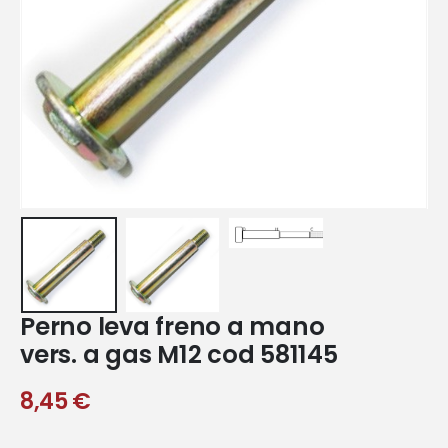
Perno leva freno a mano
vers. a gas M12 cod 581145
8,45
€