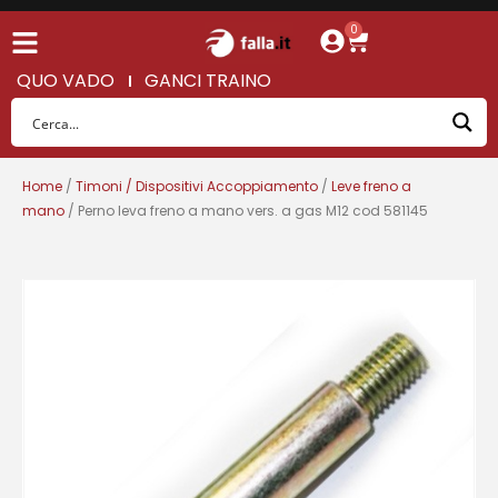
0
QUO VADO
GANCI TRAINO
Home
/
Timoni / Dispositivi Accoppiamento
/
Leve freno a
mano
/ Perno leva freno a mano vers. a gas M12 cod 581145