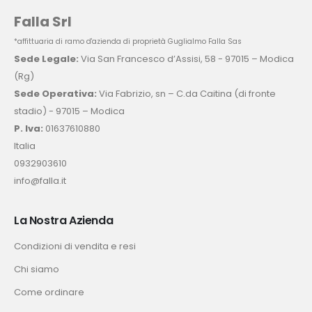
Falla Srl
*affittuaria di ramo d'azienda di proprietà Guglialmo Falla Sas
Sede Legale:
Via San Francesco d’Assisi, 58 - 97015 – Modica
(Rg)
Sede Operativa:
Via Fabrizio, sn – C.da Caitina (di fronte
stadio) - 97015 – Modica
P. Iva:
01637610880
Italia
0932903610
info@falla.it
La Nostra Azienda
Condizioni di vendita e resi
Chi siamo
Come ordinare