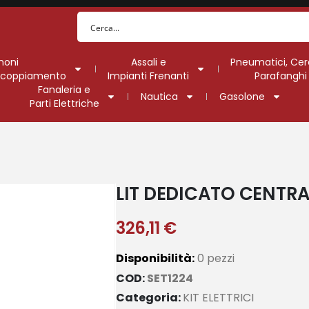
moni
Assali e
Pneumatici, Cer
Accoppiamento
Impianti Frenanti
Parafanghi
Fanaleria e
Nautica
Gasolone
Parti Elettriche
LIT DEDICATO CENTRAL
326,11
€
Disponibilità:
0 pezzi
COD:
SET1224
Categoria:
KIT ELETTRICI