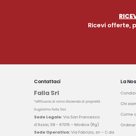
RICEV
Ricevi offerte,
Contattaci
La Nos
Falla Srl
Condizio
*affittuaria di ramo d'azienda di proprietà
Chi sia
Guglialmo Falla Sas
Come o
Sede Legale:
Via San Francesco
d’Assisi, 58 - 97015 – Modica (Rg)
Ordinar
Sede Operativa:
Via Fabrizio, sn – C.da