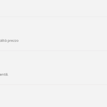
alità prezzo
tili.