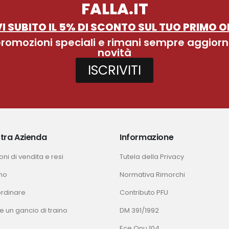
FALLA.IT
I SUBITO IL 5% DI SCONTO SUL TUO PRIMO O
 promozioni speciali e rimani sempre aggiorn
novità
ISCRIVITI
tra Azienda
Informazione
ni di vendita e resi
Tutela della Privacy
mo
Normativa Rimorchi
rdinare
Contributo PFU
e un gancio di traino
DM 391/1992
Ece Onu 104