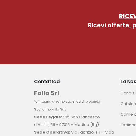
RICEV
Ricevi offerte,
Contattaci
La Nos
Falla Srl
Condizio
*affittuaria di ramo d'azienda di proprietà
Chi sia
Guglialmo Falla Sas
Come o
Sede Legale:
Via San Francesco
d’Assisi, 58 - 97015 – Modica (Rg)
Ordinar
Sede Operativa:
Via Fabrizio, sn – C.da