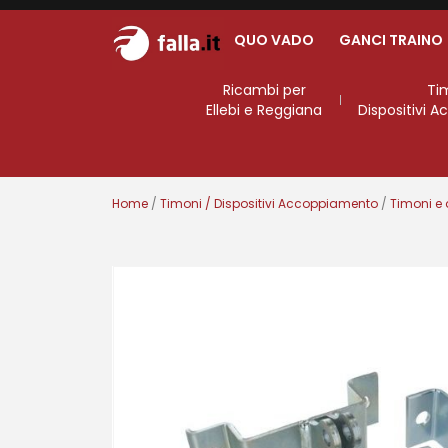
QUO VADO
GANCI TRAINO
Ricambi per
Ti
Ellebi e Reggiana
Dispositivi 
Home
/
Timoni / Dispositivi Accoppiamento
/
Timoni e 