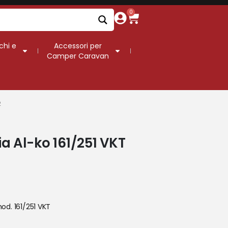
0
chi e
Accessori per
Camper Caravan
2
a Al-ko 161/251 VKT
od. 161/251 VKT