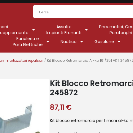
moni
Assali e
Pneumatici, Cer
Accoppiamento
Impianti Frenanti
Parafanghi
Fanaleria e
Nautica
Gasolone
Parti Elettriche
ammortizzatori repulsori
/ Kit Blocco Retromarcia Al-ko 161/251 VKT 24587
Kit Blocco Retromarci
245872
87,11
€
Kit blocco retromarcia per timoni al-ko m