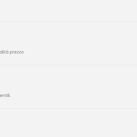
alità prezzo
tili.