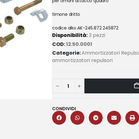
per timoni attacco quadro
timone dritto
codice alko AK-245.872 245872
Disponibilità:
3 pezzi
COD:
12.50.0001
Categorie:
Ammortizzatori Repulso
ammortizzatori repulsori
CONDIVIDI