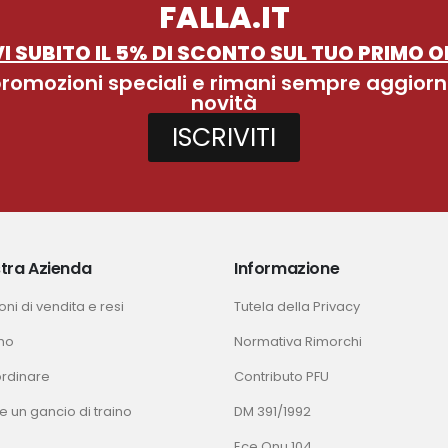
FALLA.IT
I SUBITO IL 5% DI SCONTO SUL TUO PRIMO O
 promozioni speciali e rimani sempre aggiorn
novità
ISCRIVITI
tra Azienda
Informazione
ni di vendita e resi
Tutela della Privacy
mo
Normativa Rimorchi
rdinare
Contributo PFU
e un gancio di traino
DM 391/1992
Ece Onu 104