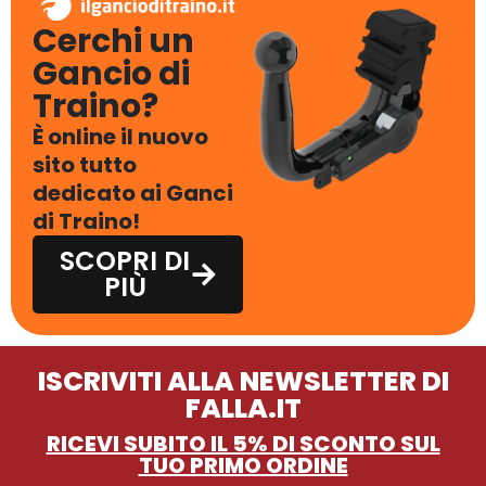
Cerchi un
Gancio di
Traino?
È online il nuovo
sito tutto
dedicato ai Ganci
di Traino!
SCOPRI DI
PIÙ
ISCRIVITI ALLA NEWSLETTER DI
FALLA.IT
RICEVI SUBITO IL 5% DI SCONTO SUL
TUO PRIMO ORDINE