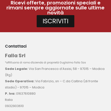
Ricevi offerte, promozioni speciali e
rimani sempre aggiornate sulle ultime
novità
ISCRIVITI
Contattaci
Falla Srl
*affittuaria di ramo d'azienda di proprietà Guglialmo Falla Sas
Sede Legale:
Via San Francesco d’Assisi, 58 - 97015 – Modica
(Rg)
Sede Operativa:
Via Fabrizio, sn – C.da Caitina (di fronte
stadio) - 97015 – Modica
P. Iva:
01637610880
Italia
0932903610