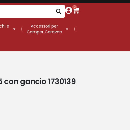
0
chi e
Accessori per
Camper Caravan
5 con gancio 1730139