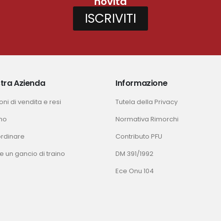
novità
ISCRIVITI
tra Azienda
Informazione
ni di vendita e resi
Tutela della Privacy
mo
Normativa Rimorchi
rdinare
Contributo PFU
e un gancio di traino
DM 391/1992
Ece Onu 104