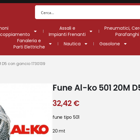
moni
Assali e
Pneumatici, Cer
Accoppiamento
Impianti Frenanti
Parafanghi
Fanaleria e
Nautica
Gasolone
Parti Elettriche
M D5 con gancio 1730139
Fune Al-ko 501 20M D
32,42
€
fune tipo 501
20 mt