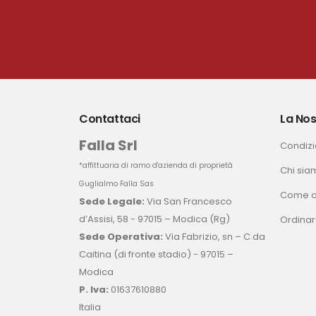
Contattaci
La Nos
Falla Srl
Condizio
*affittuaria di ramo d'azienda di proprietà
Chi sia
Guglialmo Falla Sas
Come o
Sede Legale:
Via San Francesco
d’Assisi, 58 - 97015 – Modica (Rg)
Ordinar
Sede Operativa:
Via Fabrizio, sn – C.da
Caitina (di fronte stadio) - 97015 –
Modica
P. Iva:
01637610880
Italia