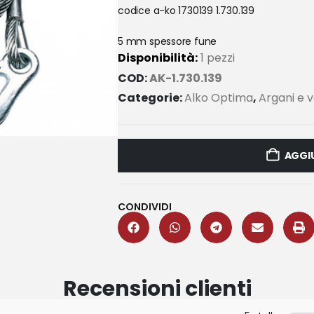
codice a-ko 1730139 1.730.139
5 mm spessore fune
Disponibilità:
1 pezzi
COD:
AK-1.730.139
Categorie:
Alko Optima
,
Argani e ve
AGGIU
CONDIVIDI
Recensioni clienti