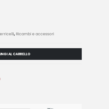
rricelli
,
Ricambi e accessori
NGI AL CARRELLO