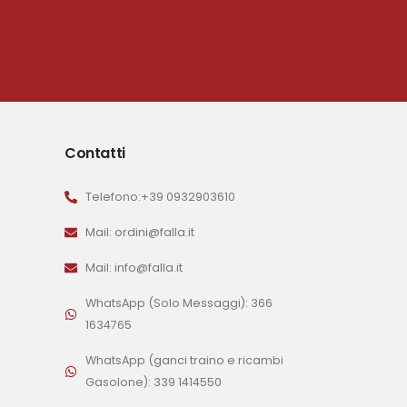
Contatti
Telefono:+39 0932903610
Mail: ordini@falla.it
Mail: info@falla.it
WhatsApp (Solo Messaggi): 366
1634765
WhatsApp (ganci traino e ricambi
Gasolone): 339 1414550