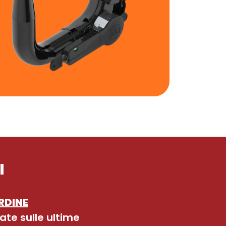
I
RDINE
ate sulle ultime