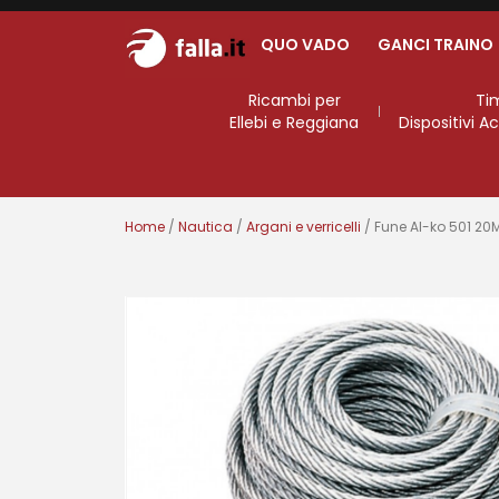
QUO VADO
GANCI TRAINO
Ricambi per
Ti
Ellebi e Reggiana
Dispositivi 
Home
/
Nautica
/
Argani e verricelli
/ Fune Al-ko 501 20