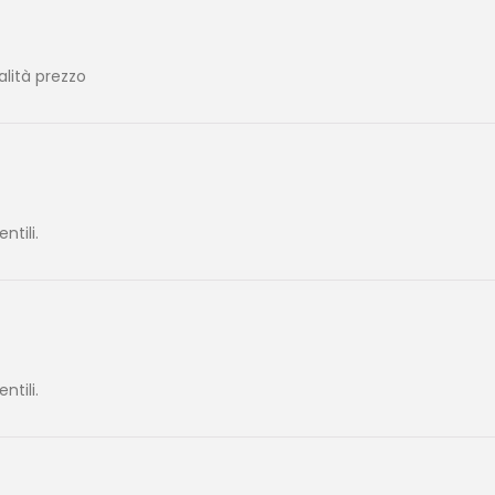
alità prezzo
tili.
tili.