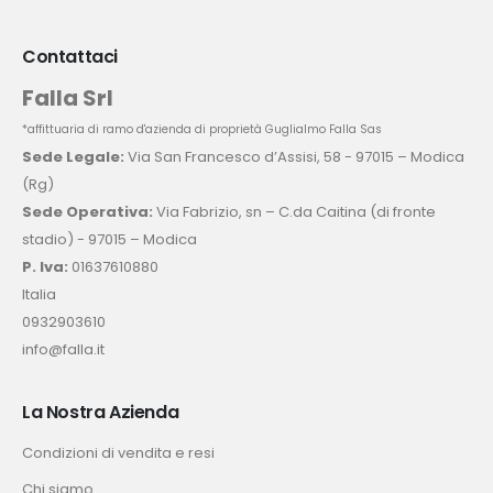
Contattaci
Falla Srl
*affittuaria di ramo d'azienda di proprietà Guglialmo Falla Sas
Sede Legale:
Via San Francesco d’Assisi, 58 - 97015 – Modica
(Rg)
Sede Operativa:
Via Fabrizio, sn – C.da Caitina (di fronte
stadio) - 97015 – Modica
P. Iva:
01637610880
Italia
0932903610
info@falla.it
La Nostra Azienda
Condizioni di vendita e resi
Chi siamo