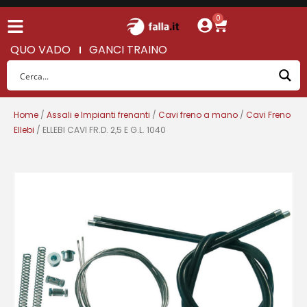
0
QUO VADO
GANCI TRAINO
Home
/
Assali e Impianti frenanti
/
Cavi freno a mano
/
Cavi Freno
Ellebi
/ ELLEBI CAVI FR.D. 2,5 E G.L. 1040