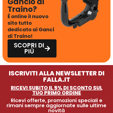
Gancio di
Traino?
È online il nuovo
sito tutto
dedicato ai Ganci
di Traino!
SCOPRI DI
PIÙ
ISCRIVITI ALLA NEWSLETTER DI
FALLA.IT
RICEVI SUBITO IL 5% DI SCONTO SUL
TUO PRIMO ORDINE
Ricevi offerte, promozioni speciali e
rimani sempre aggiornate sulle ultime
novità