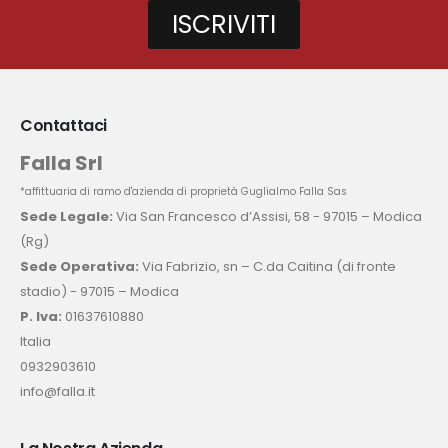
ISCRIVITI
Contattaci
Falla Srl
*affittuaria di ramo d'azienda di proprietà Guglialmo Falla Sas
Sede Legale:
Via San Francesco d’Assisi, 58 - 97015 – Modica
(Rg)
Sede Operativa:
Via Fabrizio, sn – C.da Caitina (di fronte
stadio) - 97015 – Modica
P. Iva:
01637610880
Italia
0932903610
info@falla.it