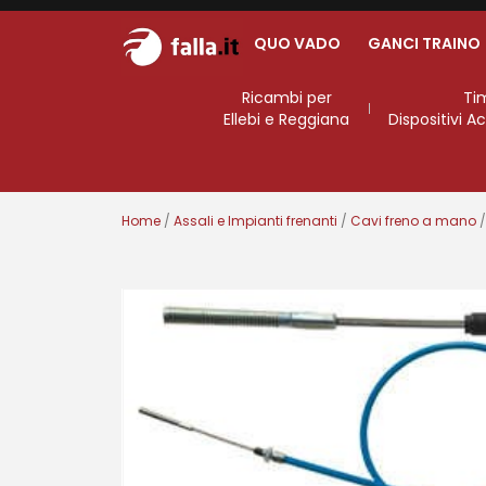
QUO VADO
GANCI TRAINO
Ricambi per
Ti
Ellebi e Reggiana
Dispositivi 
Home
/
Assali e Impianti frenanti
/
Cavi freno a mano
/