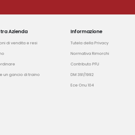
tra Azienda
Informazione
ni di vendita e resi
Tutela della Privacy
mo
Normativa Rimorchi
rdinare
Contributo PFU
e un gancio di traino
DM 391/1992
Ece Onu 104