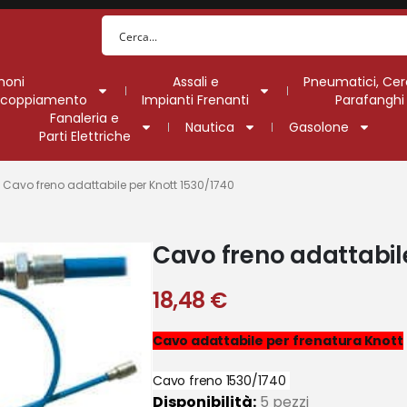
moni
Assali e
Pneumatici, Cer
Accoppiamento
Impianti Frenanti
Parafanghi
Fanaleria e
Nautica
Gasolone
Parti Elettriche
 Cavo freno adattabile per Knott 1530/1740
Cavo freno adattabil
18,48
€
Cavo adattabile per frenatura Knott
Cavo freno 1530/1740
Disponibilità:
5 pezzi