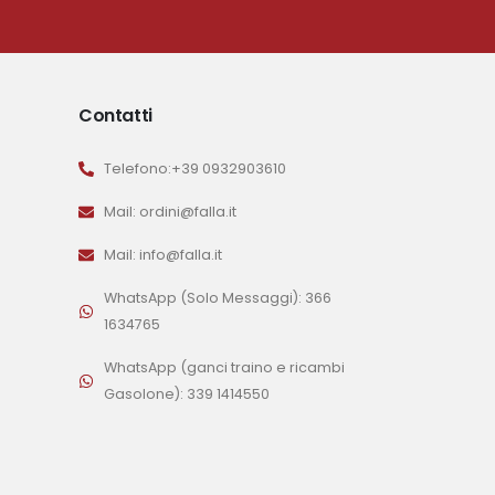
Contatti
Telefono:+39 0932903610
Mail: ordini@falla.it
Mail: info@falla.it
WhatsApp (Solo Messaggi): 366
1634765
WhatsApp (ganci traino e ricambi
Gasolone): 339 1414550