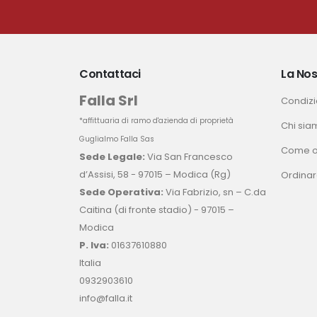
Contattaci
La Nos
Falla Srl
Condizio
*affittuaria di ramo d'azienda di proprietà
Chi sia
Guglialmo Falla Sas
Come o
Sede Legale:
Via San Francesco
d’Assisi, 58 - 97015 – Modica (Rg)
Ordinar
Sede Operativa:
Via Fabrizio, sn – C.da
Caitina (di fronte stadio) - 97015 –
Modica
P. Iva:
01637610880
Italia
0932903610
info@falla.it