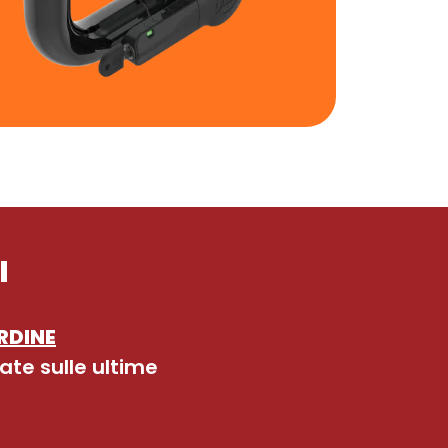
I
RDINE
ate sulle ultime