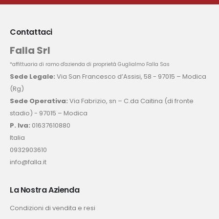
Contattaci
Falla Srl
*affittuaria di ramo d'azienda di proprietà Guglialmo Falla Sas
Sede Legale:
Via San Francesco d’Assisi, 58 - 97015 – Modica
(Rg)
Sede Operativa:
Via Fabrizio, sn – C.da Caitina (di fronte
stadio) - 97015 – Modica
P. Iva:
01637610880
Italia
0932903610
info@falla.it
La Nostra Azienda
Condizioni di vendita e resi