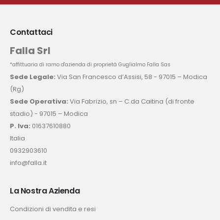
Contattaci
Falla Srl
*affittuaria di ramo d'azienda di proprietà Guglialmo Falla Sas
Sede Legale:
Via San Francesco d’Assisi, 58 - 97015 – Modica
(Rg)
Sede Operativa:
Via Fabrizio, sn – C.da Caitina (di fronte
stadio) - 97015 – Modica
P. Iva:
01637610880
Italia
0932903610
info@falla.it
La Nostra Azienda
Condizioni di vendita e resi