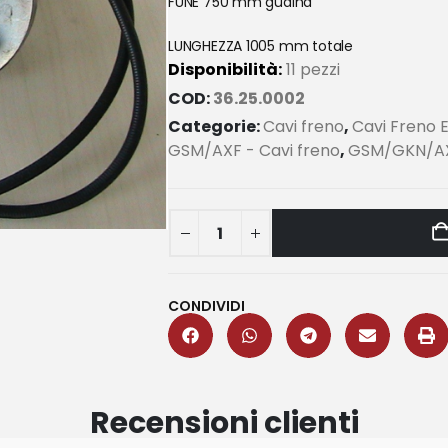
FUNE 750 mm guaina
LUNGHEZZA 1005 mm totale
Disponibilità:
11 pezzi
COD:
36.25.0002
Categorie:
Cavi freno
,
Cavi Freno E
GSM/AXF - Cavi freno
,
GSM/GKN/AXF
CONDIVIDI
Recensioni clienti