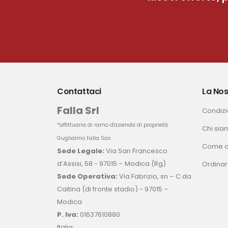
Contattaci
La Nos
Falla Srl
Condizio
*affittuaria di ramo d'azienda di proprietà
Chi sia
Guglialmo Falla Sas
Come o
Sede Legale:
Via San Francesco
d’Assisi, 58 - 97015 – Modica (Rg)
Ordinar
Sede Operativa:
Via Fabrizio, sn – C.da
Caitina (di fronte stadio) - 97015 –
Modica
P. Iva:
01637610880
Italia