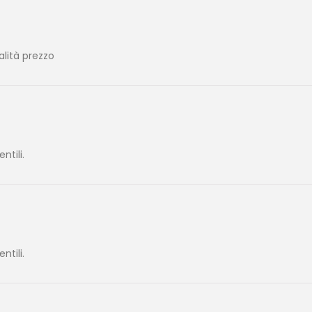
alità prezzo
tili.
tili.