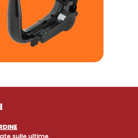
I
RDINE
ate sulle ultime