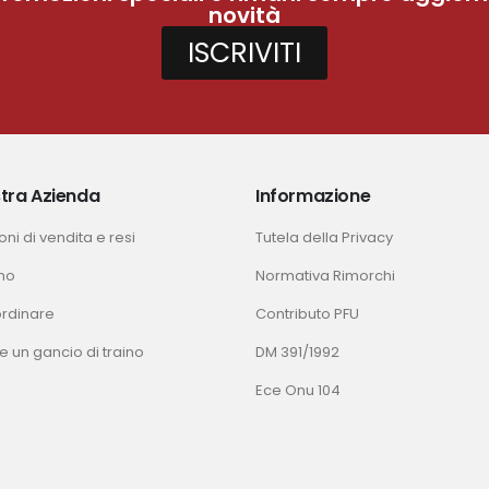
novità
ISCRIVITI
tra Azienda
Informazione
ni di vendita e resi
Tutela della Privacy
mo
Normativa Rimorchi
rdinare
Contributo PFU
e un gancio di traino
DM 391/1992
Ece Onu 104