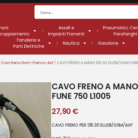
moni
Assali e
Pneumatici, Cer
Accoppiamento
Impianti Frenanti
Parafanghi
Fanaleria e
Nautica
Gasolone
Parti Elettriche
/
Cavi freno Gsm-Frenco-Axf
/ CAVO FRENO A MANO 135.30 ELLEBI/GSM FUNE
CAVO FRENO A MANO 
FUNE 750 L1005
27,90
€
CAVO FRENO PER 135.30 ELLEBI/GSM/AXF