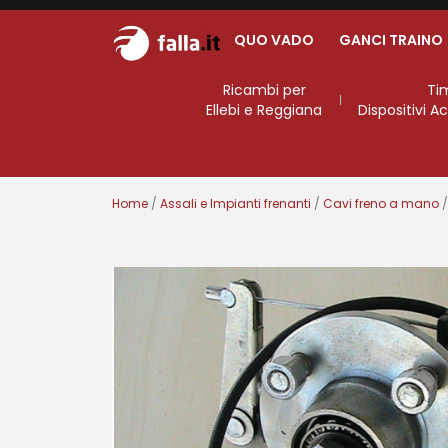
QUO VADO
GANCI TRAINO
Ricambi per
Ti
Ellebi e Reggiana
Dispositivi 
Home
/
Assali e Impianti frenanti
/
Cavi freno a mano