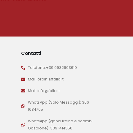
Contatti
Telefono:+39 0932903610
Mail: ordini@falla.it
Mail: info@falla.it
WhatsApp (Solo Messaggi): 366
1634765
WhatsApp (ganci traino e ricambi
Gasolone): 339 1414550