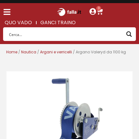
0
QUO VADO
GANCI TRAINO
Home
/
Nautica
/
Argani e verricelli
/ Argano Valeryd da 1100 kg