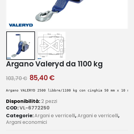
Argano Valeryd da 1100 kg
85,40
€
103,70
€
Argano VALERYD 2500 libbre/1100 kg con cinghia 50 mm x 10 m
Disponibilità:
2 pezzi
COD:
VL-6772250
Categorie:
Argani e verricelli
,
Argani e verricelli
,
Argani economici