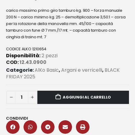
carico massimo primo giro tamburo kg. 900 – forza manuale
200 N – carico minimo kg. 25 – demoltiplicazione 3,50:1 – corsa
per la rotazione della manovella mm. 45/100 – capacità
tamburo con fune Ø 7 mm./17 mt. – capacità tamburo con
cinghia di traino mt. 7
CODICE ALKO 1210654
Disponibilità:
2 pezzi
COD:
12.43.0900
Categorie:
AlKo Basic
,
Argani e verricelli
,
BLACK
FRIDAY 2025
AGGIUNGI AL CARRELLO
CONDIVIDI