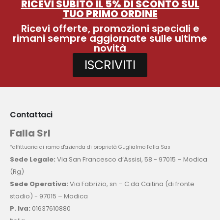
RICEVI SUBITO IL 5% DI SCONTO SUL
TUO PRIMO ORDINE
Ricevi offerte, promozioni speciali e
rimani sempre aggiornate sulle ultime
novità
ISCRIVITI
Contattaci
Falla Srl
*affittuaria di ramo d'azienda di proprietà Guglialmo Falla Sas
Sede Legale:
Via San Francesco d’Assisi, 58 - 97015 – Modica
(Rg)
Sede Operativa:
Via Fabrizio, sn – C.da Caitina (di fronte
stadio) - 97015 – Modica
P. Iva:
01637610880