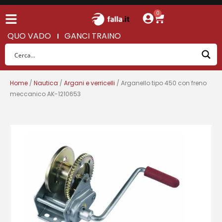
0
QUO VADO
GANCI TRAINO
Home
/
Nautica
/
Argani e verricelli
/ Arganello tipo 450 con freno
meccanico AK-1210653