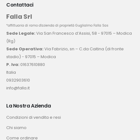
Contattaci
Falla Srl
*affittuaria di ramo d'azienda di proprietà Guglialmo Falla Sas
Sede Legale:
Via San Francesco d’Assisi, 58 - 97015 – Modica
(Rg)
Sede Operativa:
Via Fabrizio, sn – C.da Caitina (di fronte
stadio) - 97015 – Modica
P. Iva:
01637610880
Italia
0932903610
info@falla.it
La Nostra Azienda
Condizioni di vendita e resi
Chi siamo
Come ordinare