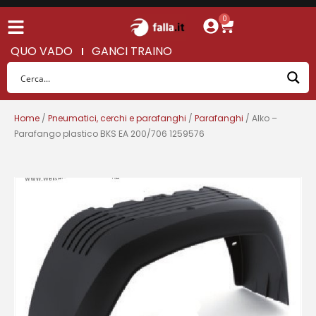
0
QUO VADO
GANCI TRAINO
Home
/
Pneumatici, cerchi e parafanghi
/
Parafanghi
/ Alko –
Parafango plastico BKS EA 200/706 1259576