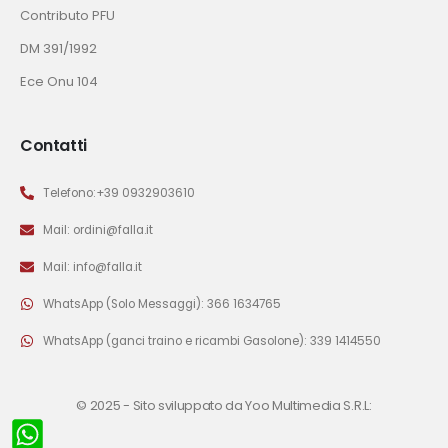
Contributo PFU
DM 391/1992
Ece Onu 104
Contatti
Telefono:+39 0932903610
Mail: ordini@falla.it
Mail: info@falla.it
WhatsApp (Solo Messaggi): 366 1634765
WhatsApp (ganci traino e ricambi Gasolone): 339 1414550
© 2025 -
Sito sviluppato da Yoo Multimedia S.R.L: