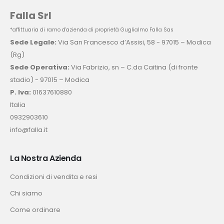
Falla Srl
*affittuaria di ramo d'azienda di proprietà Guglialmo Falla Sas
Sede Legale:
Via San Francesco d’Assisi, 58 - 97015 – Modica
(Rg)
Sede Operativa:
Via Fabrizio, sn – C.da Caitina (di fronte
stadio) - 97015 – Modica
P. Iva:
01637610880
Italia
0932903610
info@falla.it
La Nostra Azienda
Condizioni di vendita e resi
Chi siamo
Come ordinare