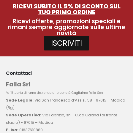
RICEVI SUBITO IL 5% DI SCONTO SUL
TUO PRIMO ORDINE
Ricevi offerte, promozioni speciali e
rimani sempre aggiornate sulle ultime
novità
ISCRIVITI
Contattaci
Falla Srl
*affittuaria di ramo d'azienda di proprietà Guglialmo Falla Sas
Sede Legale:
Via San Francesco d’Assisi, 58 - 97015 – Modica
(Rg)
Sede Operativa:
Via Fabrizio, sn – C.da Caitina (di fronte
stadio) - 97015 – Modica
P. Iva:
01637610880