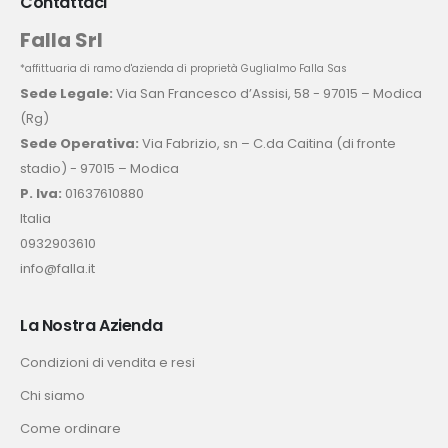
Contattaci
Falla Srl
*affittuaria di ramo d'azienda di proprietà Guglialmo Falla Sas
Sede Legale:
Via San Francesco d’Assisi, 58 - 97015 – Modica
(Rg)
Sede Operativa:
Via Fabrizio, sn – C.da Caitina (di fronte
stadio) - 97015 – Modica
P. Iva:
01637610880
Italia
0932903610
info@falla.it
La Nostra Azienda
Condizioni di vendita e resi
Chi siamo
Come ordinare