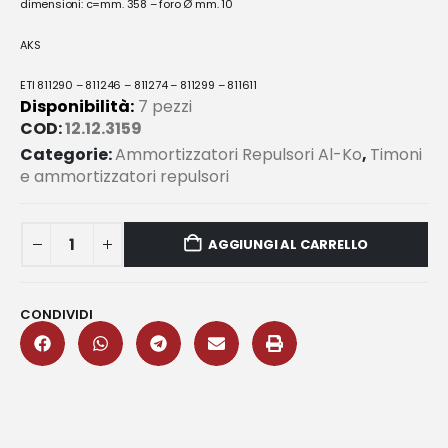
dimensioni:
c=mm. 358 –
foro Ø mm. 10
AKS
ETI 811290 – 811246 – 811274 – 811299 – 811611
Disponibilità:
7 pezzi
COD:
12.12.3159
Categorie:
Ammortizzatori Repulsori Al-Ko
,
Timoni
e ammortizzatori repulsori
AGGIUNGI AL CARRELLO
CONDIVIDI