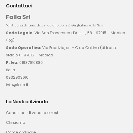
Contattaci
Falla Srl
*affittuaria di ramo d'azienda di proprietà Guglialmo Falla Sas
Sede Legale:
Via San Francesco d’Assisi, 58 - 97015 – Modica
(Rg)
Sede Operativa:
Via Fabrizio, sn – C.da Caitina (di fronte
stadio) - 97015 – Modica
P. Iva:
01637610880
Italia
0932903610
info@falla.it
La Nostra Azienda
Condizioni di vendita e resi
Chi siamo
Come ordinare