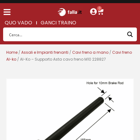
0
QUO VADO
GANCI TRAINO
Home
/
Assali e Impianti frenanti
/
Cavi freno a mano
/
Cavi freno
Al-ko
/ Al-Ko – Supporto Asta cavo freno M10 228827