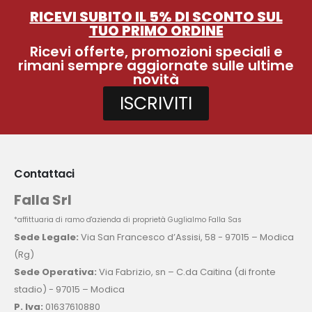
RICEVI SUBITO IL 5% DI SCONTO SUL
TUO PRIMO ORDINE
Ricevi offerte, promozioni speciali e
rimani sempre aggiornate sulle ultime
novità
ISCRIVITI
Contattaci
Falla Srl
*affittuaria di ramo d'azienda di proprietà Guglialmo Falla Sas
Sede Legale:
Via San Francesco d’Assisi, 58 - 97015 – Modica
(Rg)
Sede Operativa:
Via Fabrizio, sn – C.da Caitina (di fronte
stadio) - 97015 – Modica
P. Iva:
01637610880