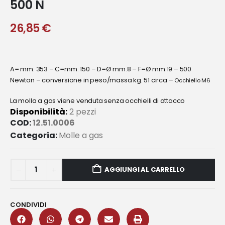
500 N
26,85
€
A= mm. 353 – C=mm. 150 – D=Ø mm.8 – F=Ø mm.19 – 500
Newton –
conversione in peso/massa kg. 51 circa –
Occhiello M6
La molla a gas viene venduta senza occhielli di attacco
Disponibilità:
2 pezzi
COD:
12.51.0006
Categoria:
Molle a gas
AGGIUNGI AL CARRELLO
CONDIVIDI