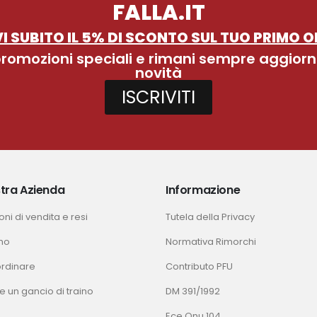
FALLA.IT
I SUBITO IL 5% DI SCONTO SUL TUO PRIMO O
 promozioni speciali e rimani sempre aggiorn
novità
ISCRIVITI
tra Azienda
Informazione
ni di vendita e resi
Tutela della Privacy
mo
Normativa Rimorchi
rdinare
Contributo PFU
e un gancio di traino
DM 391/1992
Ece Onu 104