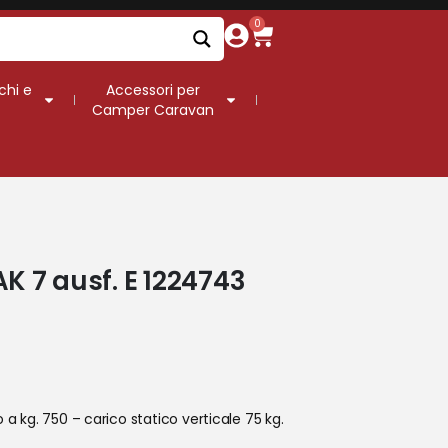
0
chi e
Accessori per
Camper Caravan
AK 7 ausf. E 1224743
 kg. 750 – carico statico verticale 75 kg.