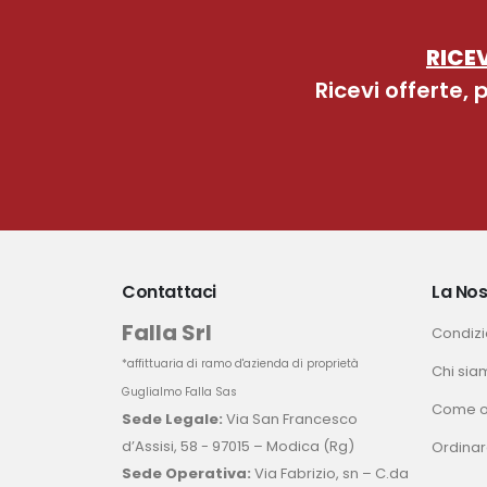
RICEV
Ricevi offerte,
Contattaci
La Nos
Falla Srl
Condizio
*affittuaria di ramo d'azienda di proprietà
Chi sia
Guglialmo Falla Sas
Come o
Sede Legale:
Via San Francesco
d’Assisi, 58 - 97015 – Modica (Rg)
Ordinar
Sede Operativa:
Via Fabrizio, sn – C.da