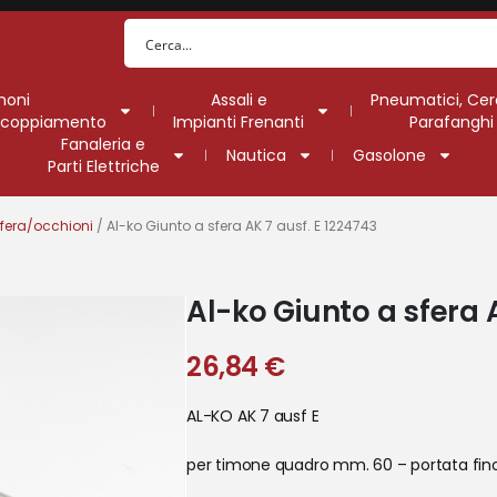
moni
Assali e
Pneumatici, Cer
Accoppiamento
Impianti Frenanti
Parafanghi
Fanaleria e
Nautica
Gasolone
Parti Elettriche
sfera/occhioni
/ Al-ko Giunto a sfera AK 7 ausf. E 1224743
Al-ko Giunto a sfera 
26,84
€
AL-KO AK 7 ausf E
per timone quadro mm. 60 – portata fino a