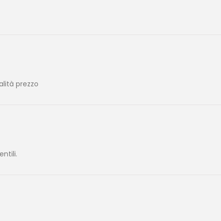
alità prezzo
tili.