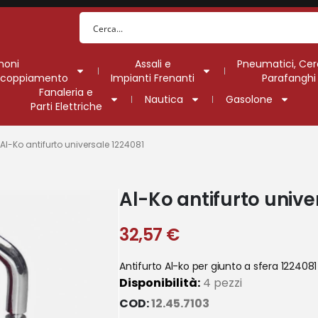
moni
Assali e
Pneumatici, Cer
Accoppiamento
Impianti Frenanti
Parafanghi
Fanaleria e
Nautica
Gasolone
Parti Elettriche
Al-Ko antifurto universale 1224081
Al-Ko antifurto unive
32,57
€
Antifurto Al-ko per giunto a sfera 1224081
Disponibilità:
4 pezzi
COD:
12.45.7103