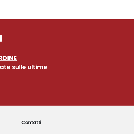
I
RDINE
ate sulle ultime
Contatti