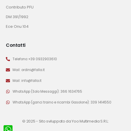
Contributo PFU
DM 391/1992
Ece Onu 104
Contatti
Telefono:+39 0932903610
Mail: ordini@falla.it
Mail: info@falla.it
WhatsApp (Solo Messaggi): 366 1634765
WhatsApp (ganci traino e ricambi Gasolone): 339 1414550
© 2025 -
Sito sviluppato da Yoo Multimedia S.R.L: