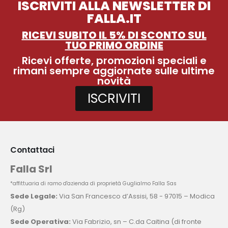
ISCRIVITI ALLA NEWSLETTER DI
FALLA.IT
RICEVI SUBITO IL 5% DI SCONTO SUL
TUO PRIMO ORDINE
Ricevi offerte, promozioni speciali e
rimani sempre aggiornate sulle ultime
novità
ISCRIVITI
Contattaci
Falla Srl
*affittuaria di ramo d'azienda di proprietà Guglialmo Falla Sas
Sede Legale:
Via San Francesco d’Assisi, 58 - 97015 – Modica
(Rg)
Sede Operativa:
Via Fabrizio, sn – C.da Caitina (di fronte