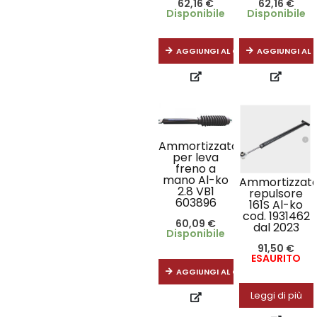
62,16
€
62,16
€
Disponibile
Disponibile
AGGIUNGI AL CARRELLO
AGGIUNGI AL 
Ammortizzatore
per leva
freno a
mano Al-ko
Ammortizzat
2.8 VB1
repulsore
603896
161S Al-ko
cod. 1931462
60,09
€
dal 2023
Disponibile
91,50
€
ESAURITO
AGGIUNGI AL CARRELLO
Leggi di più