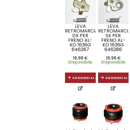
LEVA
LEVA
RETROMARCIA
RETROMARCI
DX PER
SX PER
FRENO AL-
FRENO AL-
KO 1636G
KO 1636G
646287
646286
19,98
€
19,98
€
Disponibile
Disponibile
AGGIUNGI AL CARRELLO
AGGIUNGI AL 