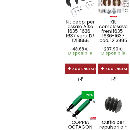
Kit ceppi per
Kit
assale Alko
complessivo
1635-1636-
freni 1635-
1637 vers. D/
1636-1637
1213888
cod. 1213885
48,68
€
237,90
€
Disponibile
Disponibile
AGGIUNGI AL CARRELLO
AGGIUNGI AL 
- 20%
COPPIA
Cuffia per
OCTAGON
repulsori al-