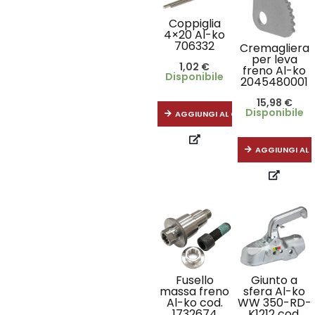
Coppiglia
4×20 Al-ko
706332
Cremagliera
per leva
1,02
€
freno Al-ko
Disponibile
2045480001
15,98
€
Disponibile
AGGIUNGI AL CARRELLO
AGGIUNGI AL 
Fusello
Giunto a
massa freno
sfera Al-ko
Al-ko cod.
WW 350-RD-
1732674
K1212 cod.