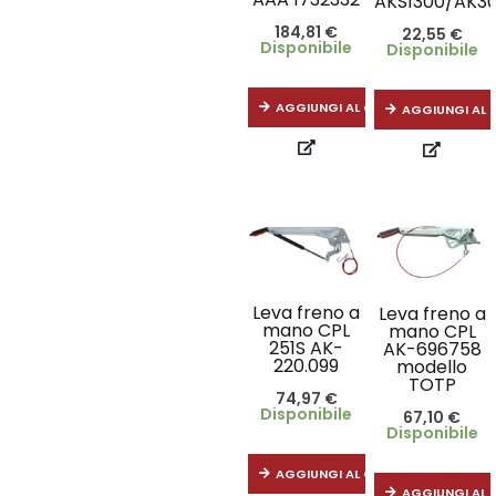
AKS1300/AK30
184,81
€
22,55
€
Disponibile
Disponibile
AGGIUNGI AL CARRELLO
AGGIUNGI AL 
Leva freno a
Leva freno a
mano CPL
mano CPL
251S AK-
AK-696758
220.099
modello
TOTP
74,97
€
Disponibile
67,10
€
Disponibile
AGGIUNGI AL CARRELLO
AGGIUNGI AL 