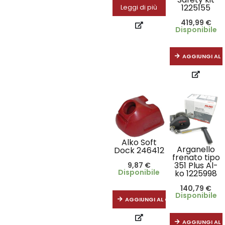
1225155
Leggi di più
419,99
€
Disponibile
AGGIUNGI AL 
Alko Soft
Arganello
Dock 246412
frenato tipo
351 Plus Al-
9,87
€
Disponibile
ko 1225998
140,79
€
Disponibile
AGGIUNGI AL CARRELLO
AGGIUNGI AL 