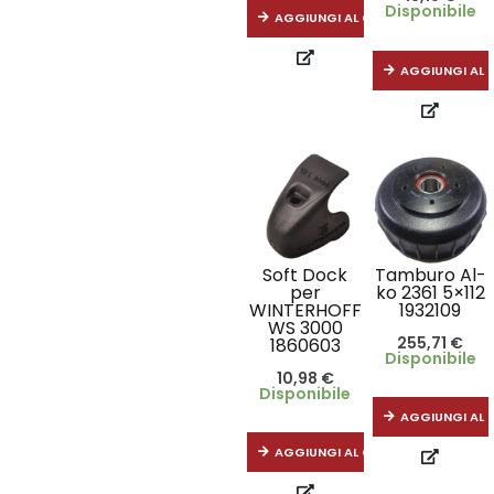
Disponibile
AGGIUNGI AL CARRELLO
AGGIUNGI AL 
Soft Dock
Tamburo Al-
per
ko 2361 5×112
WINTERHOFF
1932109
WS 3000
255,71
€
1860603
Disponibile
10,98
€
Disponibile
AGGIUNGI AL 
AGGIUNGI AL CARRELLO