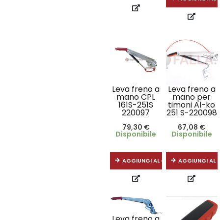
Leva freno a
Leva freno a
mano CPL
mano per
161S-251S
timoni Al-ko
220097
251 S-220098
79,30
€
67,08
€
Disponibile
Disponibile
AGGIUNGI AL CARRELLO
AGGIUNGI AL 
Leva freno a