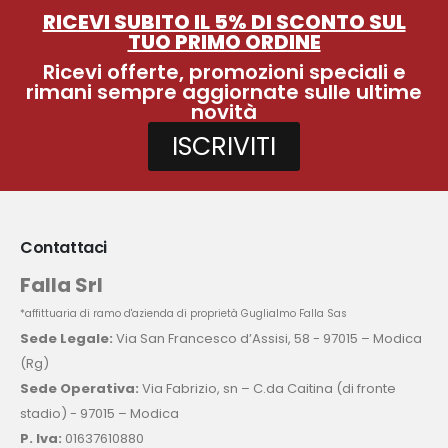
RICEVI SUBITO IL 5% DI SCONTO SUL
TUO PRIMO ORDINE
Ricevi offerte, promozioni speciali e
rimani sempre aggiornate sulle ultime
novità
ISCRIVITI
Contattaci
Falla Srl
*affittuaria di ramo d'azienda di proprietà Guglialmo Falla Sas
Sede Legale:
Via San Francesco d’Assisi, 58 - 97015 – Modica
(Rg)
Sede Operativa:
Via Fabrizio, sn – C.da Caitina (di fronte
stadio) - 97015 – Modica
P. Iva:
01637610880