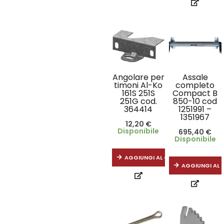
Angolare per
Assale
timoni Al-Ko
completo
161S 251S
Compact B
251G cod.
850-10 cod
364414
1251991 –
1351967
12,20
€
Disponibile
695,40
€
Disponibile
AGGIUNGI AL CARRELLO
AGGIUNGI AL 