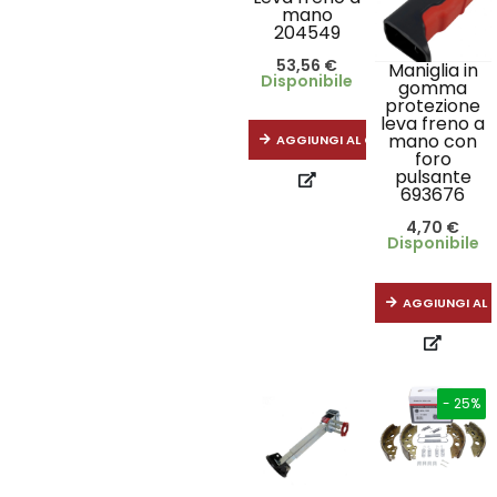
mano
204549
53,56
€
Maniglia in
Disponibile
gomma
protezione
leva freno a
mano con
AGGIUNGI AL CARRELLO
foro
pulsante
693676
4,70
€
Disponibile
AGGIUNGI AL 
- 25%