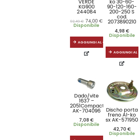
VERDE
ko 30-60-
KG900
90-120-160-
244084
200-250 S
cod.
74,00
€
2073890210
92,49
€
Disponibile
4,98
€
Disponibile
AGGIUNGI AL CARRELLO
AGGIUNGI AL 
Dado/vite
1637 –
2051Compact
Discho porta
AK-704096
freno Al-ko
sx AK-571950
7,08
€
Disponibile
42,70
€
Disponibile