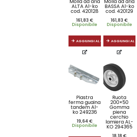
Molla ad aria
Molla ad aria
ALTA Al-ko
BASSA Al-ko
cod. 420128
cod. 420129
161,83
€
161,83
€
Disponibile
Disponibile
AGGIUNGI AL CARRELLO
AGGIUNGI AL 
Piastra
Ruota
ferma guaina
200×50
tandem Al-
Gomma
ko 249236
piena
cerchio
19,64
€
lamiera AL-
Disponibile
KO 294365
18,18
€