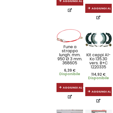
AGGIUNGI AL CARRELLO
AGGIUNGI AL 
Fune a
strappo
Kit ceppi Al-
lungh. mm.
Ko 135.30
950 Ø 3 mm.
vers. B+C
368605
1220335
6,39
€
Disponibile
114,92
€
Disponibile
AGGIUNGI AL CARRELLO
AGGIUNGI AL 