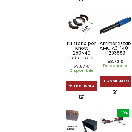
Kit freno per
Ammortizzat
Knott
AMC A3-140-
250×40
1 1293889
adattabili
153,72
€
Disponibile
69,67
€
Disponibile
AGGIUNGI AL 
AGGIUNGI AL CARRELLO
- 10%