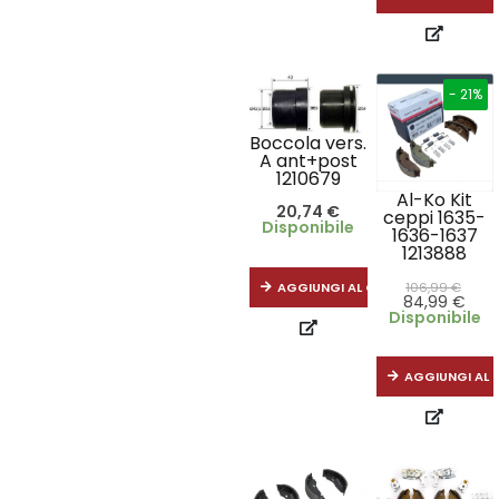
- 21%
Boccola vers.
A ant+post
1210679
Al-Ko Kit
20,74
€
ceppi 1635-
Disponibile
1636-1637
1213888
AGGIUNGI AL CARRELLO
106,99
€
84,99
€
Disponibile
AGGIUNGI AL 