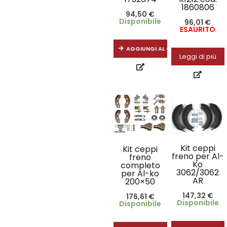
1860806
94,50
€
Disponibile
96,01
€
ESAURITO
AGGIUNGI AL CARRELLO
Leggi di più
Kit ceppi
Kit ceppi
freno per Al-
freno
Ko
completo
3062/3062
per Al-ko
AR
200×50
147,32
€
176,61
€
Disponibile
Disponibile