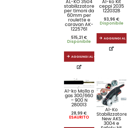
AL-KO 3504
Al-ko Kit
stabilizzatore
ceppi 2035
per timoni da
1220328
60mm per
93,96
€
roulette e
Disponibile
caravan AK-
1225761
515,21
€
AGGIUNGI AL 
Disponibile
AGGIUNGI AL CARRELLO
Al-ko Molla a
gas 300/660
– 900 N
280013
Al-Ko
28,99
€
Stabilizzatore
ESAURITO
New AKS
3004 e
Safety kit