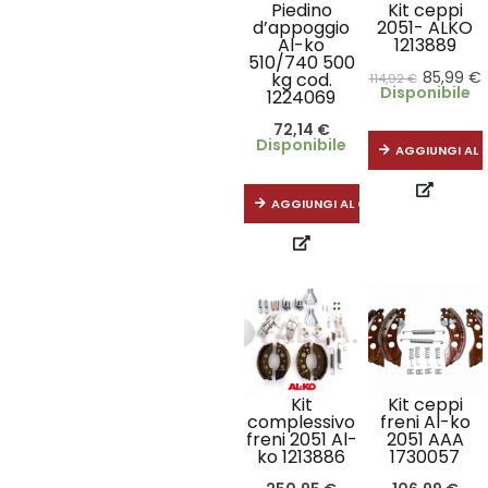
Kit ceppi
Piedino
2051- ALKO
d’appoggio
1213889
Al-ko
510/740 500
85,99
€
kg cod.
114,92
€
Disponibile
1224069
72,14
€
Disponibile
AGGIUNGI AL 
AGGIUNGI AL CARRELLO
Kit
Kit ceppi
complessivo
freni Al-ko
freni 2051 Al-
2051 AAA
ko 1213886
1730057