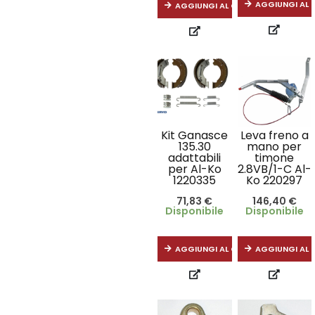
AGGIUNGI AL 
AGGIUNGI AL CARRELLO
Kit Ganasce
Leva freno a
135.30
mano per
adattabili
timone
per Al-Ko
2.8VB/1-C Al-
1220335
Ko 220297
71,83
€
146,40
€
Disponibile
Disponibile
AGGIUNGI AL CARRELLO
AGGIUNGI AL 