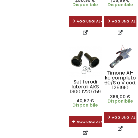
250,95
€
106,99
€
Disponibile
Disponibile
AGGIUNGI AL CARRELLO
AGGIUNGI AL 
Timone Al-
ko completo
Set ferodi
60/S a V cod.
laterali AKS
1251910
1300 1220759
366,00
€
40,57
€
Disponibile
Disponibile
AGGIUNGI AL 
AGGIUNGI AL CARRELLO