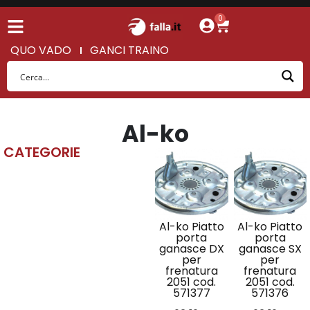
0
QUO VADO
GANCI TRAINO
Al-ko
CATEGORIE
Al-ko Piatto
Al-ko Piatto
porta
porta
ganasce DX
ganasce SX
per
per
frenatura
frenatura
2051 cod.
2051 cod.
571377
571376