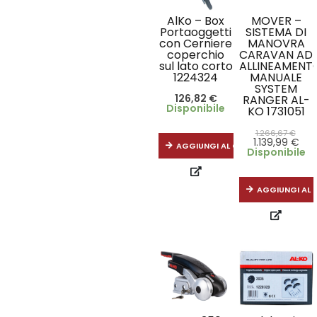
AlKo – Box
MOVER –
Portaoggetti
SISTEMA DI
con Cerniere
MANOVRA
coperchio
CARAVAN AD
sul lato corto
ALLINEAMENT
1224324
MANUALE
SYSTEM
126,82
€
RANGER AL-
Disponibile
KO 1731051
1.266,67
€
1.139,99
€
AGGIUNGI AL CARRELLO
Disponibile
AGGIUNGI AL 