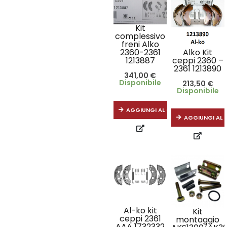
Kit
complessivo
freni Alko
Alko Kit
2360-2361
ceppi 2360 –
1213887
2361 1213890
341,00
€
Disponibile
213,50
€
Disponibile
AGGIUNGI AL CARRELLO
AGGIUNGI AL 
Al-ko kit
Kit
ceppi 2361
montaggio
AAA 1732332