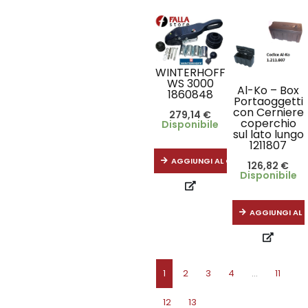
WINTERHOFF
WS 3000
Al-Ko – Box
1860848
Portaoggetti
con Cerniere
279,14
€
coperchio
Disponibile
sul lato lungo
1211807
AGGIUNGI AL CARRELLO
126,82
€
Disponibile
AGGIUNGI AL 
1
2
3
4
…
11
12
13