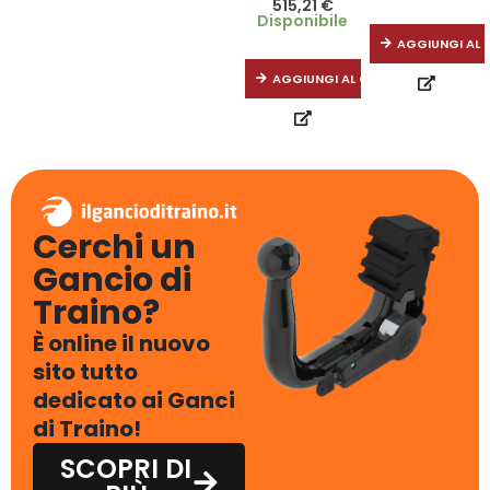
515,21
€
Disponibile
AGGIUNGI AL 
AGGIUNGI AL CARRELLO
Cerchi un
Gancio di
Traino?
È online il nuovo
sito tutto
dedicato ai Ganci
di Traino!
SCOPRI DI