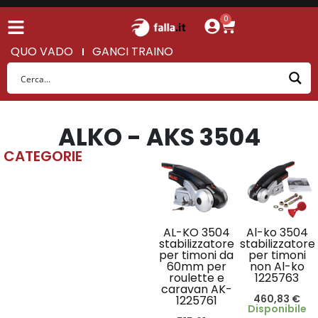
0
QUO VADO
GANCI TRAINO
ALKO - AKS 3504
CATEGORIE
AL-KO 3504
Al-ko 3504
stabilizzatore
stabilizzatore
per timoni da
per timoni
60mm per
non Al-ko
roulette e
1225763
caravan AK-
460,83
€
1225761
Disponibile