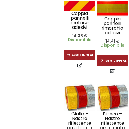
Coppia
pannelli
Coppia
motrice
pannelli
adesivi
rimorchio
adesivi
14,38
€
Disponibile
14,41
€
Disponibile
AGGIUNGI AL CARRELLO
AGGIUNGI AL 
Giallo –
Bianco –
Nastro
Nastro
riflettente
riflettente
omologato
omologato