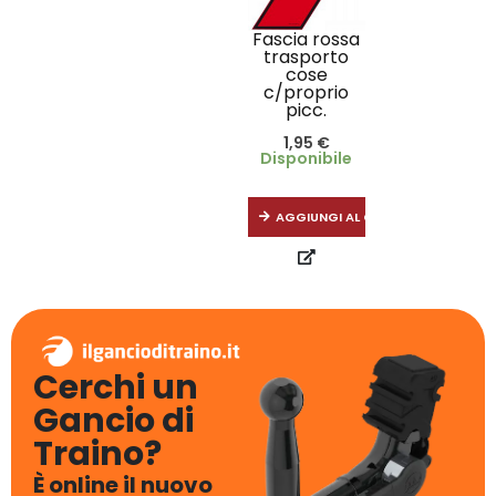
Fascia rossa
trasporto
cose
c/proprio
picc.
1,95
€
Disponibile
AGGIUNGI AL CARRELLO
Cerchi un
Gancio di
Traino?
È online il nuovo