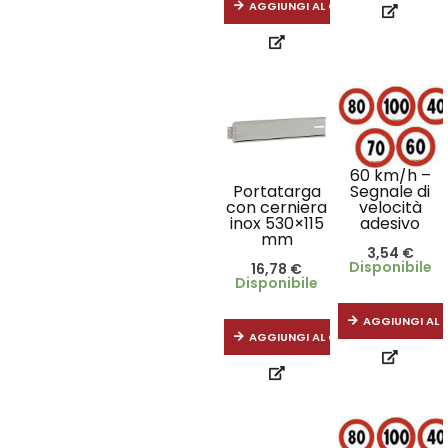
AGGIUNGI AL CARRELLO
60 km/h –
Portatarga
Segnale di
con cerniera
velocità
inox 530×115
adesivo
mm
3,54
€
Disponibile
16,78
€
Disponibile
AGGIUNGI AL 
AGGIUNGI AL CARRELLO