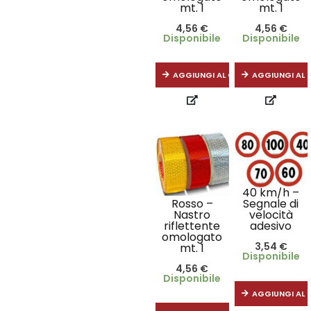
mt. 1
mt. 1
4,56
€
4,56
€
Disponibile
Disponibile
AGGIUNGI AL CARRELLO
AGGIUNGI AL 
40 km/h –
Rosso –
Segnale di
Nastro
velocità
riflettente
adesivo
omologato
3,54
€
mt. 1
Disponibile
4,56
€
Disponibile
AGGIUNGI AL 