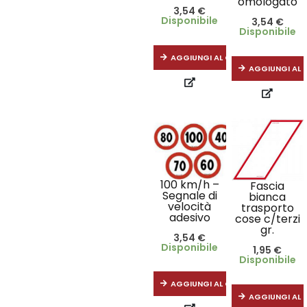
omologato
3,54
€
Disponibile
3,54
€
Disponibile
AGGIUNGI AL CARRELLO
AGGIUNGI AL 
100 km/h –
Fascia
Segnale di
bianca
velocità
trasporto
adesivo
cose c/terzi
gr.
3,54
€
Disponibile
1,95
€
Disponibile
AGGIUNGI AL CARRELLO
AGGIUNGI AL 