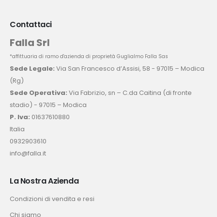
Contattaci
Falla Srl
*affittuaria di ramo d'azienda di proprietà Guglialmo Falla Sas
Sede Legale:
Via San Francesco d’Assisi, 58 - 97015 – Modica
(Rg)
Sede Operativa:
Via Fabrizio, sn – C.da Caitina (di fronte
stadio) - 97015 – Modica
P. Iva:
01637610880
Italia
0932903610
info@falla.it
La Nostra Azienda
Condizioni di vendita e resi
Chi siamo