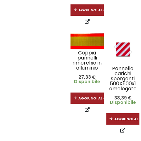
AGGIUNGI AL CARRELLO
Coppia
pannelli
rimorchio in
alluminio
Pannello
carichi
27,33
€
sporgenti
Disponibile
500X500x1
omologato
38,39
€
AGGIUNGI AL CARRELLO
Disponibile
AGGIUNGI AL 