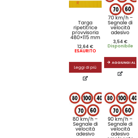
70 km/h –
Targa
Segnale di
ripetitrice
velocità
provvisoria
adesivo
480×115 mm
3,54
€
Disponibile
12,64
€
ESAURITO
AGGIUNGI AL 
Leggi di più
80 km/h –
90 km/h –
Segnale di
Segnale di
velocità
velocità
adesivo
adesivo