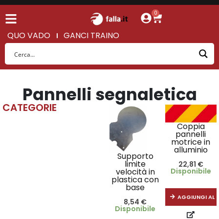
0
QUO VADO
GANCI TRAINO
Pannelli segnaletica
CATEGORIE
Coppia
pannelli
motrice in
alluminio
Supporto
limite
22,81
€
Disponibile
velocità in
plastica con
base
AGGIUNGI AL 
8,54
€
Disponibile