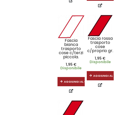
Fascia rossa
Fascia
trasporto
bianca
cose
trasporto
c/proprio gr.
cose c/terzi
piccola.
1,95
€
Disponibile
1,95
€
Disponibile
AGGIUNGI AL 
AGGIUNGI AL CARRELLO